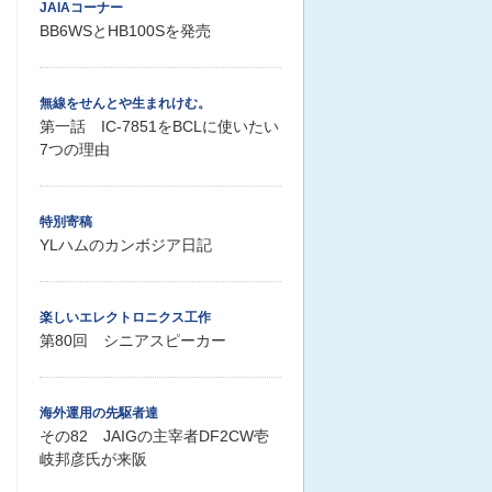
JAIAコーナー
BB6WSとHB100Sを発売
無線をせんとや生まれけむ。
第一話 IC-7851をBCLに使いたい
7つの理由
特別寄稿
YLハムのカンボジア日記
楽しいエレクトロニクス工作
第80回 シニアスピーカー
海外運用の先駆者達
その82 JAIGの主宰者DF2CW壱
岐邦彦氏が来阪