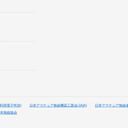
波利用電子申請)
日本アマチュア無線機器工業会(JAIA)
日本アマチュア無線連盟
本無線協会