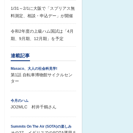
1/31～2/1に大阪で「スプリアス無
料測定、相談・申込デー」が開催
令和2年度の上級ハム国試は「4月
期、9月期、12月期」を予定
連載記事
Masaco、大人の社会科見学!
第1話 自転車博物館サイクルセン
ター
今月のハム
JO2MLC 村井千鶴さん
Summits On The Air (SOTA)の楽しみ
その27 イギリスでのSOTA運用 5