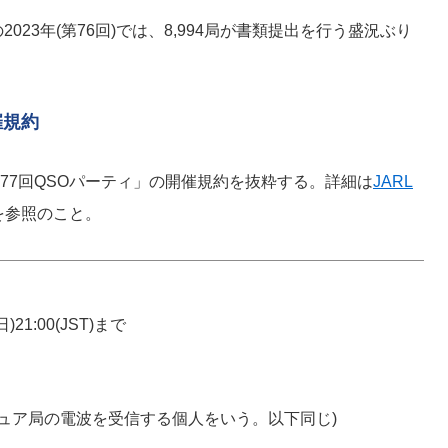
23年(第76回)では、8,994局が書類提出を行う盛況ぶり
催規約
「第77回QSOパーティ」の開催規約を抜粋する。詳細は
JARL
を参照のこと。
)21:00(JST)まで
チュア局の電波を受信する個人をいう。以下同じ)