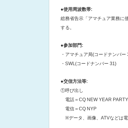
●使用周波数帯:
総務省告示「アマチュア業務に
する。
●参加部門:
・アマチュア局(コードナンバー 3
・SWL(コードナンバー 31)
●交信方法等:
①呼び出し
電話＝CQ NEW YEAR PART
電信＝CQ NYP
※データ、画像、ATVなどは