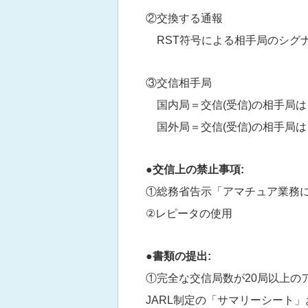
②交換する通報
RST符号による相手局のシグ
③交信相手局
国内局＝交信(受信)の相手局
国外局＝交信(受信)の相手局
●交信上の禁止事項:
①総務省告示「アマチュア業務
②レピータの使用
●書類の提出:
①完全な交信局数が20局以上の
JARL制定の「サマリーシート」