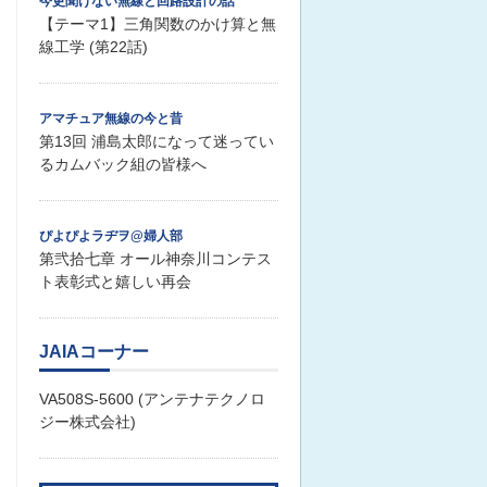
今更聞けない無線と回路設計の話
【テーマ1】三角関数のかけ算と無
線工学 (第22話)
アマチュア無線の今と昔
第13回 浦島太郎になって迷ってい
るカムバック組の皆様へ
ぴよぴよラヂヲ@婦人部
第弐拾七章 オール神奈川コンテス
ト表彰式と嬉しい再会
JAIAコーナー
VA508S-5600 (アンテナテクノロ
ジー株式会社)