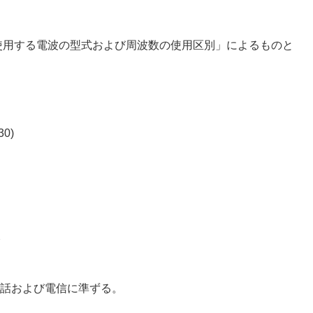
使用する電波の型式および周波数の使用区別」によるものと
0)
Y
電話および電信に準ずる。