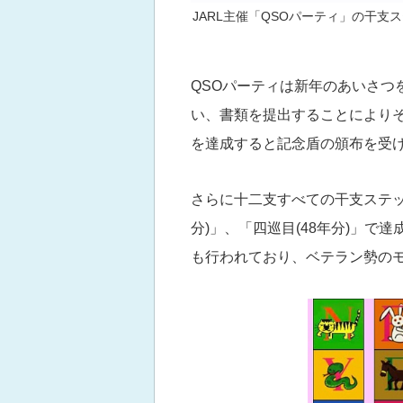
JARL主催「QSOパーティ」の干支ス
QSOパーティは新年のあいさつを
い、書類を提出することにより
を達成すると記念盾の頒布を受
さらに十二支すべての干支ステッカ
分)」、「四巡目(48年分)」で
も行われており、ベテラン勢の