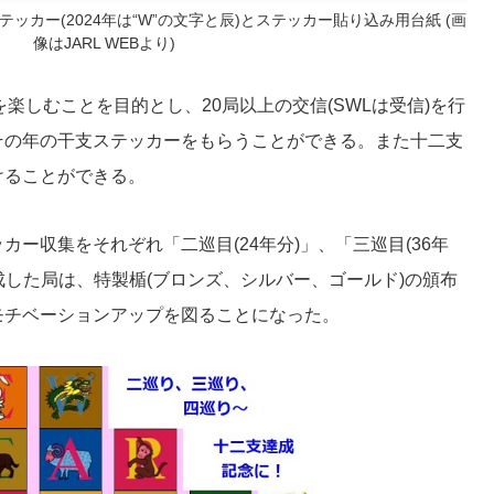
テッカー(2024年は“W”の文字と辰)とステッカー貼り込み用台紙 (画
像はJARL WEBより)
楽しむことを目的とし、20局以上の交信(SWLは受信)を行
その年の干支ステッカーをもらうことができる。また十二支
けることができる。
ー収集をそれぞれ「二巡目(24年分)」、「三巡目(36年
達成した局は、特製楯(ブロンズ、シルバー、ゴールド)の頒布
モチベーションアップを図ることになった。