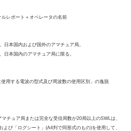
ナルレポート＋オペレータの名前
は、日本国内および国外のアマチュア局。
は、日本国内のアマチュア局に限る。
に使用する電波の型式及び周波数の使用区別」の逸脱
アマチュア局または完全な受信局数が20局以上のSWLは、
および「ログシート」(A4判で同形式のもの)を使用して、