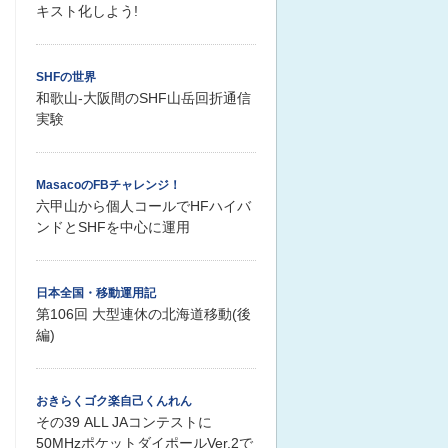
キスト化しよう!
SHFの世界
和歌山-大阪間のSHF山岳回折通信
実験
MasacoのFBチャレンジ！
六甲山から個人コールでHFハイバ
ンドとSHFを中心に運用
日本全国・移動運用記
第106回 大型連休の北海道移動(後
編)
おきらくゴク楽自己くんれん
その39 ALL JAコンテストに
50MHzポケットダイポールVer.2で