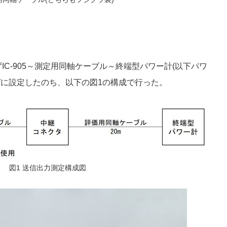
C-905～測定用同軸ケーブル～終端型パワー計(以下パワ
Wに設定したのち、以下の図1の構成で行った。
図1 送信出力測定構成図