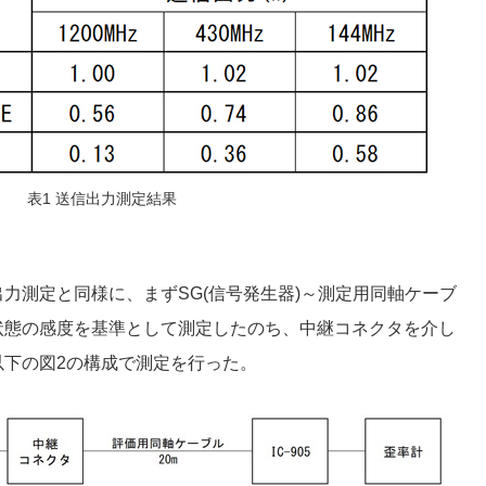
表1 送信出力測定結果
力測定と同様に、まずSG(信号発生器)～測定用同軸ケーブ
した状態の感度を基準として測定したのち、中継コネクタを介し
以下の図2の構成で測定を行った。