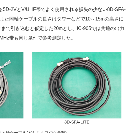
D-2VとV/UHF帯でよく使用される損失の少ない8D-SFA-
。また同軸ケーブルの長さはタワーなどで10～15mの高さに
で引き込むと仮定した20mとし、IC-905では共通の出力
30MHz帯も同じ条件で参考測定した。
8D-SFA-LITE
用同軸ケーブル(どちらもフジクラ製)