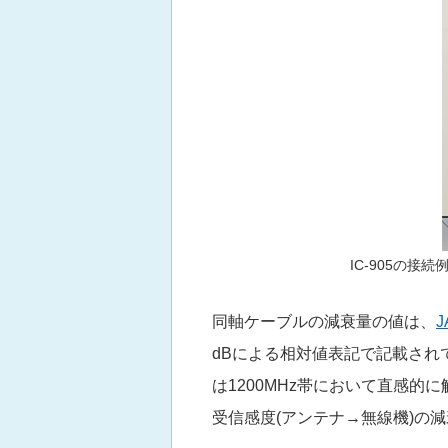
IC-905の接
同軸ケーブルの減衰量の値は、
dBによる相対値表記で記載され
は1200MHz帯において直感的
受信感度(アンテナ→無線機)の