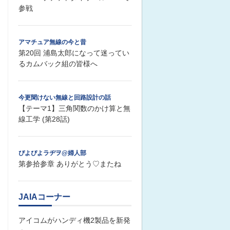
参戦
アマチュア無線の今と昔
第20回 浦島太郎になって迷ってい
るカムバック組の皆様へ
今更聞けない無線と回路設計の話
【テーマ1】三角関数のかけ算と無
線工学 (第28話)
ぴよぴよラヂヲ@婦人部
第参拾参章 ありがとう♡またね
JAIAコーナー
アイコムがハンディ機2製品を新発