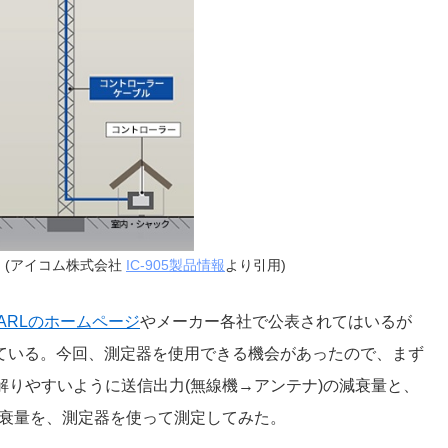
続例 (アイコム株式会社
IC-905製品情報
より引用)
JARLのホームページ
やメーカー各社で公表されてはいるが
ている。今回、測定器を使用できる機会があったので、まず
に解りやすいように送信出力(無線機→アンテナ)の減衰量と、
減衰量を、測定器を使って測定してみた。