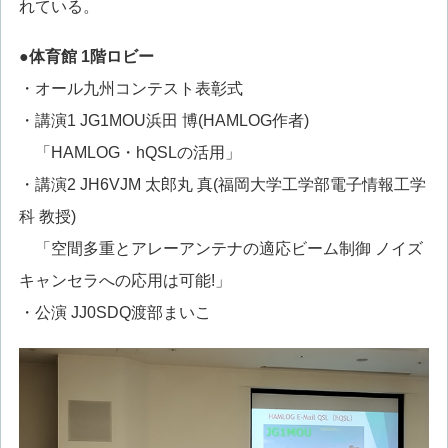
れている。
●体育館 1階ロビー
・オール九州コンテスト表彰式
・講演1 JG1MOU浜田 博(HAMLOG作者)
「HAMLOG・hQSLの活用」
・講演2 JH6VJM 太郎丸 真(福岡大学工学部電子情報工学
科 教授)
「空間多重とアレーアンテナの適応ビーム制御 ノイズ
キャンセラへの応用は可能!」
・公演 JJ0SDQ渡部まいこ