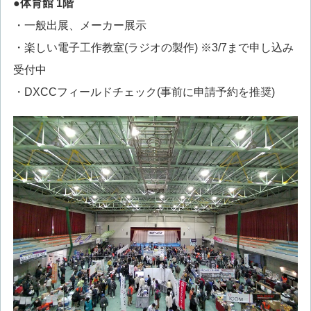
●体育館 1階
・一般出展、メーカー展示
・楽しい電子工作教室(ラジオの製作) ※3/7まで申し込み
受付中
・DXCCフィールドチェック(事前に申請予約を推奨)