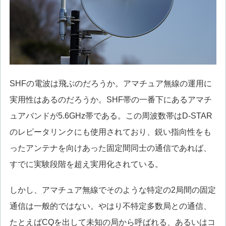
SHFの電波は飛ぶのだろうか。アマチュア無線の運用に
実用性はあるのだろうか。SHF帯の一番下にあるアマチ
ュアバンドが5.6GHz帯である。この周波数帯はD-STAR
のレピータリンクにも使用されており、鋭い指向性をも
ったアンテナを向けあった固定間同士の通信であれば、
すでに実験段階を超え実用化されている。
しかし、アマチュア無線でそのような特定の2局間の固定
通信は一般的ではない。やはり不特定多数局との通信、
たとえばCQを出して未知の局から呼ばれる、あるいはコ