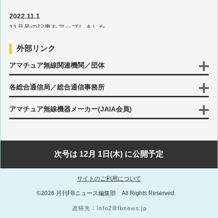
2022.11.1
11月号の記事をアップしました
外部リンク
2022.10.17
アマチュア無線関連機関／団体
10月号後半の記事をアップしました
各総合通信局／総合通信事務所
2022.10.3
10月号の記事をアップしました
アマチュア無線機器メーカー(JAIA会員)
2022.9.15
9月号後半の記事をアップしました
次号は 12月 1日(木) に公開予定
2022.9.1
サイトのご利用について
9月号の記事をアップしました
©2026 月刊FBニュース編集部 All Rights Reserved.
2022.8.15