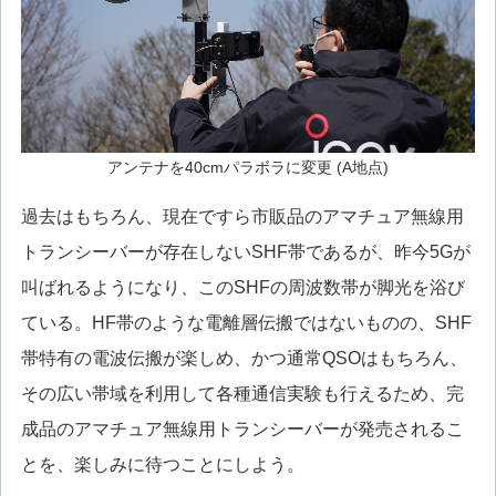
アンテナを40cmパラボラに変更 (A地点)
過去はもちろん、現在ですら市販品のアマチュア無線用
トランシーバーが存在しないSHF帯であるが、昨今5Gが
叫ばれるようになり、このSHFの周波数帯が脚光を浴び
ている。HF帯のような電離層伝搬ではないものの、SHF
帯特有の電波伝搬が楽しめ、かつ通常QSOはもちろん、
その広い帯域を利用して各種通信実験も行えるため、完
成品のアマチュア無線用トランシーバーが発売されるこ
とを、楽しみに待つことにしよう。