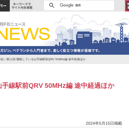
通信／第11回 難航している山手線駅前QRV 50MHz編 途中経過ほか
手線駅前QRV 50MHz編 途中経過ほか
2024年5月15日掲載