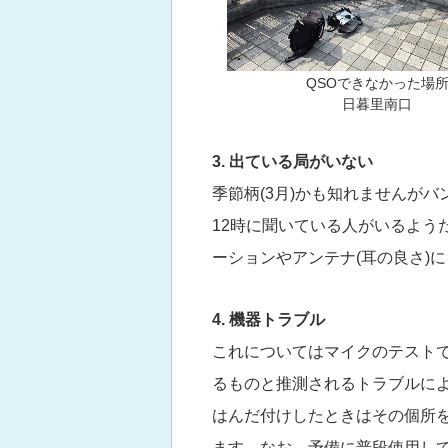
QSOできなかった場
日暮里南口
3. 出ている局がいない
季節柄(3月)かも知れませんが
12時に聞いている人がいるよう
ーションやアンテナ(耳の良さ)
4. 機器トラブル
これについてはマイクのテストで
るものと推測されるトラブルに
はんだ付けしたときはその個所
ます。なお、予備に普段使用し