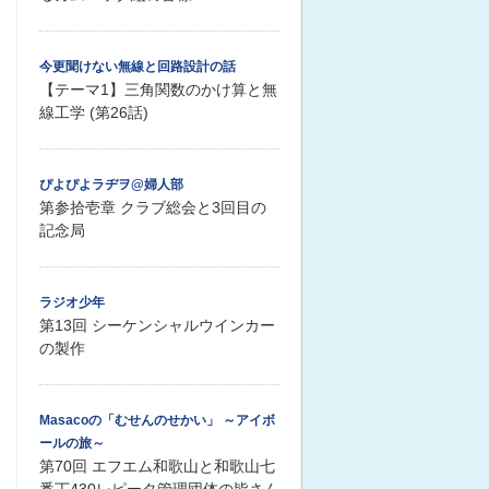
今更聞けない無線と回路設計の話
【テーマ1】三角関数のかけ算と無
線工学 (第26話)
ぴよぴよラヂヲ@婦人部
第参拾壱章 クラブ総会と3回目の
記念局
ラジオ少年
第13回 シーケンシャルウインカー
の製作
Masacoの「むせんのせかい」 ～アイボ
ールの旅～
第70回 エフエム和歌山と和歌山七
番丁430レピータ管理団体の皆さん