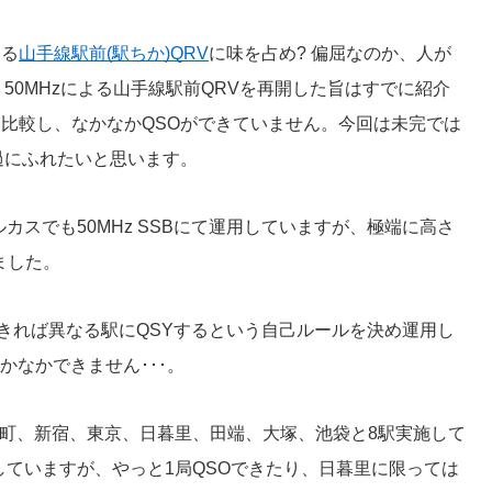
よる
山手線駅前(駅ちか)QRV
に味を占め? 偏屈なのか、人が
50MHzによる山手線駅前QRVを再開した旨はすでに紹介
 1Wと比較し、なかなかQSOができていません。今回は未完では
過にふれたいと思います。
カスでも50MHz SSBにて運用していますが、極端に高さ
ました。
Oできれば異なる駅にQSYするという自己ルールを決め運用し
かなかできません･･･。
松町、新宿、東京、日暮里、田端、大塚、池袋と8駅実施して
していますが、やっと1局QSOできたり、日暮里に限っては