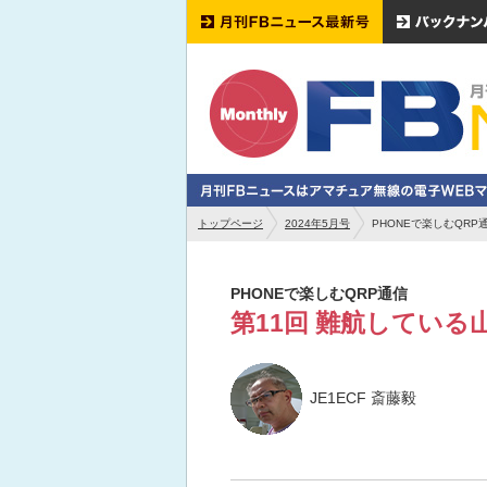
トップページ
2024年5月号
PHONEで楽しむQRP
PHONEで楽しむQRP通信
第11回 難航している山
JE1ECF 斎藤毅