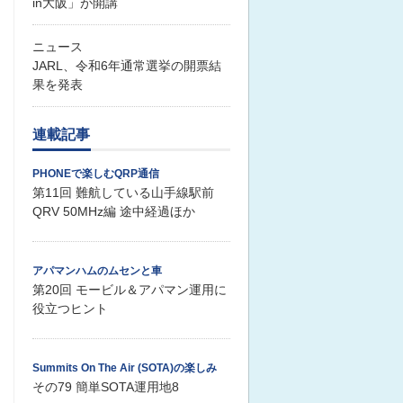
in大阪」が開講
ニュース
JARL、令和6年通常選挙の開票結
果を発表
連載記事
PHONEで楽しむQRP通信
第11回 難航している山手線駅前
QRV 50MHz編 途中経過ほか
アパマンハムのムセンと車
第20回 モービル＆アパマン運用に
役立つヒント
Summits On The Air (SOTA)の楽しみ
その79 簡単SOTA運用地8