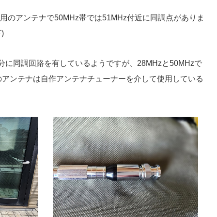
Hz FM用のアンテナで50MHz帯では51MHz付近に同調点がありま
)
に同調回路を有しているようですが、28MHzと50MHzで
のアンテナは自作アンテナチューナーを介して使用している