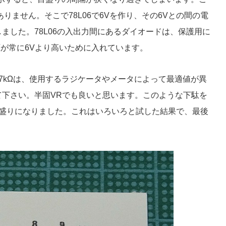
りません。そこで78L06で6Vを作り、その6Vとの間の電
ました。78L06の入出力間にあるダイオードは、保護用に
圧が常に6Vより高いために入れています。
7kΩは、使用するラジケータやメータによって最適値が異
て下さい。半固VRでも良いと思います。このような下駄を
盛りになりました。これはいろいろと試した結果で、最後