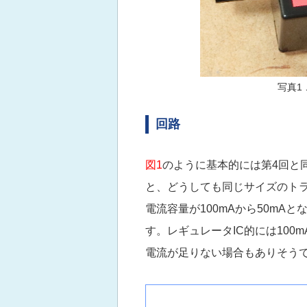
写真1
回路
図1
のように基本的には第4回と
と、どうしても同じサイズのトラ
電流容量が100mAから50mA
す。レギュレータIC的には10
電流が足りない場合もありそう