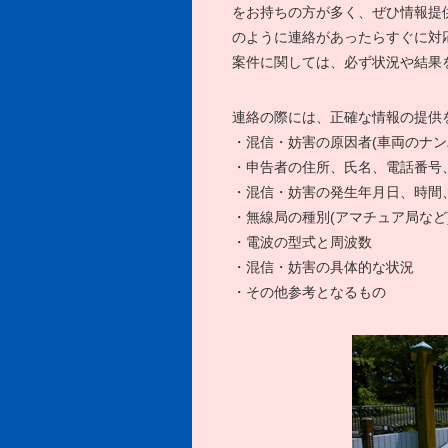
をお持ちの方が多く、ぜひ情報提
のように連絡があったらすぐに対
案件に関しては、必ず状況や結果
連絡の際には、正確な情報の提供
・混信・妨害の原因者(車両のナン
・申告者の住所、氏名、電話番号
・混信・妨害の発生年月日、時間
・無線局の種別(アマチュア局など
・電波の型式と周波数
・混信・妨害の具体的な状況
・その他参考となるもの