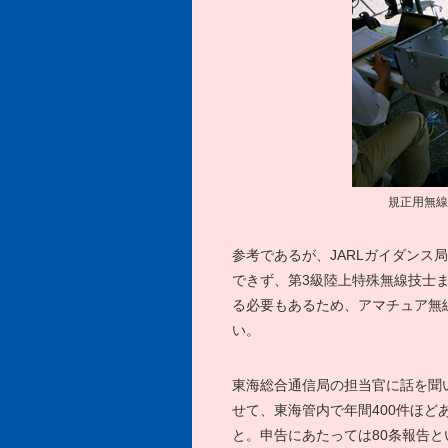
規正用無線
参考であるが、JARLガイダン
できず、第3級陸上特殊無線技士
る必要もあるため、アマチュア無
い。
東海総合通信局の担当官に話を聞
せて、東海管内で年間400件ほど
と。申告にあたっては80条報告