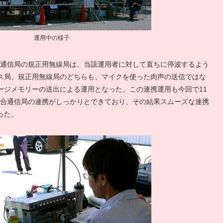
運用中の様子
総合通信局の規正用無線局は、当該運用者に対して直ちに停波するよう
ス局、規正用無線局のどちらも、マイクを使った肉声の送信ではな
ージメモリーの送出による運用となった。この連携運用も今回で11
海総合通信局の連携がしっかりとできており、その結果スムーズな連携
った。