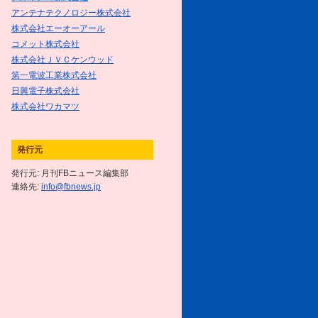
2016/8/17
アンテナテクノロジー株式会社
FB Girlsが行く!!～元気娘がアマ
株式会社エーオーアール
チュア無線を体験～／＜第1話＞
コメット株式会社
元気娘がアマチュア無線の国家試
株式会社ＪＶＣケンウッド
験に挑戦!!
を掲載しました
第一電波工業株式会社
2016/8/1
日興電子株式会社
8月号をアップしました
株式会社ワカマツ
2016/7/1
7月号をアップしました
発行元
発行元: 月刊FBニュース編集部
2016/6/1
連絡先:
6月号をアップしました
info@fbnews.jp
2016/5/2
5月号をアップしました
2016/4/1
4月号をアップしました
2016/3/15
無線ガールあーちゃん奮闘記／第