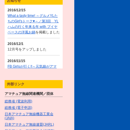
お知らせ
2016/12/15
What a tasty time! ～グルメYLた
ちのGirl'sトーク♥～／第3回 YL
ハムの行く年来る年 with ブイヤ
ベースの洋風お鍋
を掲載しました
2016/12/1
12月号をアップしました
2016/11/15
FB Girlsが行く!!～元気娘がアマ
チュア無線を体験～／＜第3話＞
元気娘、秋の休日を楽しむ!!（後
編）!
を掲載しました
外部リンク
What a tasty time! ～グルメYLた
アマチュア無線関連機関／団体
ちのGirl'sトーク♥～／第2回 YL
ハムの悩み解決！with サケのフ
総務省 (電波利用)
レンチトースト
を掲載しました
総務省 (電子申請)
日本アマチュア無線機器工業会
2016/11/1
(JAIA)
11月号をアップしました
日本アマチュア無線連盟(JARL)