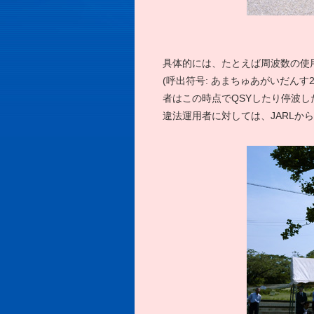
具体的には、たとえば周波数の使
(呼出符号: あまちゅあがいだん
者はこの時点でQSYしたり停波
違法運用者に対しては、JARLか