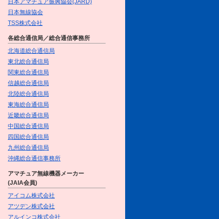
日本アマチュア振興協会(JARD)
2016/10/17
日本無線協会
FB Girlsが行く!!～元気娘がアマ
TSS株式会社
チュア無線を体験～／＜第3話＞
元気娘、秋の休日を楽しむ!!（前
各総合通信局／総合通信事務所
編）!
を掲載しました
北海道総合通信局
【新連載】What a tasty time! ～
東北総合通信局
グルメYLたちのGirl'sトーク♥～
／第１回 FB Girlsのプライベー
関東総合通信局
トQSO with 土瓶蒸しのリゾッ
信越総合通信局
ト
を掲載しました
北陸総合通信局
東海総合通信局
2016/10/1
近畿総合通信局
10月号をアップしました
中国総合通信局
四国総合通信局
2016/9/15
九州総合通信局
FB Girlsが行く!!～元気娘がアマ
チュア無線を体験～／＜第2話＞
沖縄総合通信事務所
元気娘、真夏のリベンジ＆初体
アマチュア無線機器メーカー
験!!
を掲載しました
(JAIA会員)
2016/9/1
アイコム株式会社
9月号をアップしました
アツデン株式会社
アルインコ株式会社