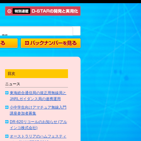
目次
ニュース
東海総合通信局の規正用無線局と
JARLガイダンス局の連携運用
小中学生向けアマチュア無線入門
講座参加者募集
DR-620リコールのお知らせ (アル
インコ株式会社)
オーストラリアのハムフェスティ