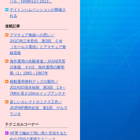
バル「HAMFEST 2013」
デイトンハムベンションが開催さ
れる
連載記事
アマチュア無線への思い／
JA1CIN三木哲也 第3回 ＣＷ
（モールス電信）とアマチュア無
線資格
海外運用の先駆者達／JA3AER荒
川泰蔵 その3 海外運用の黎明
期（1）1965～1967年
移動運用便利グッズの製作／
JO2ASQ清水祐樹 第3回 1.9～
7MHz 長さ10mホイップアンテナ
楽しいエレクトロニクス工作／
JA3FMP櫻井紀佳 第1回 ゲルマ
ラジオ
テクニカルコーナー
HF帯で極めて弱い局と交信するた
めのJT65の運用テクニック