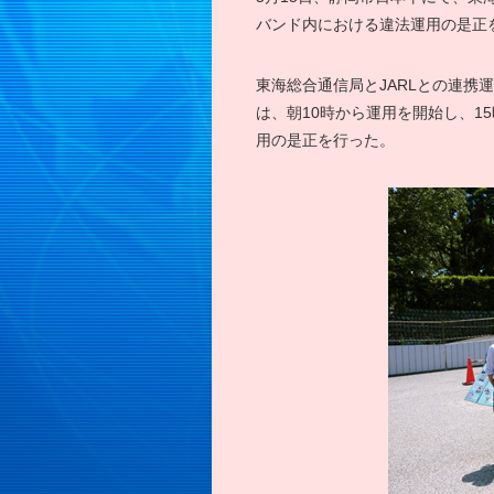
バンド内における違法運用の是正
東海総合通信局とJARLとの連携
は、朝10時から運用を開始し、15
用の是正を行った。