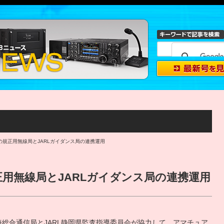
の規正用無線局とJARLガイダンス局の連携運用
用無線局とJARLガイダンス局の連携運用
海総合通信局とJARL静岡県監査指導委員会が協力して、アマチュア