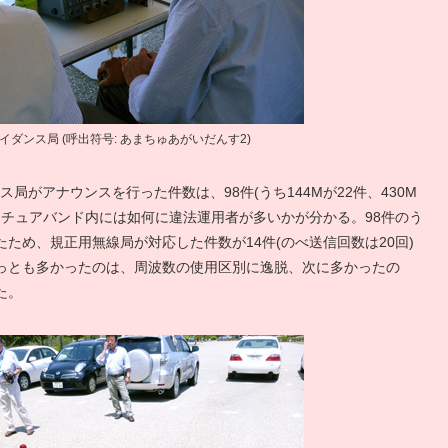
ガイダンス局 (呼出符号: あまちゅあがいだんす2)
ス局がアナウンスを行った件数は、98件(うち144Mが22件、430M
マチュアバンド内には如何に違法運用者が多いかが分かる。98件のう
ため、規正用無線局が対応した件数が14件(のべ送信回数は20回)
っとも多かったのは、周波数の使用区別に逸脱、次に多かったの
た。