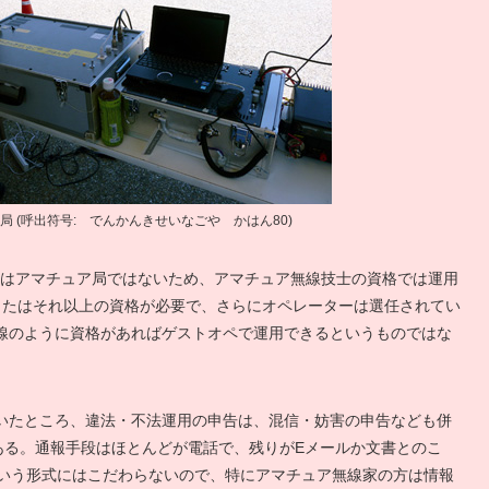
局 (呼出符号: でんかんきせいなごや かはん80)
ス局はアマチュア局ではないため、アマチュア無線技士の資格では運用
またはそれ以上の資格が必要で、さらにオペレーターは選任されてい
線のように資格があればゲストオペで運用できるというものではな
いたところ、違法・不法運用の申告は、混信・妨害の申告なども併
ある。通報手段はほとんどが電話で、残りがEメールか文書とのこ
という形式にはこだわらないので、特にアマチュア無線家の方は情報