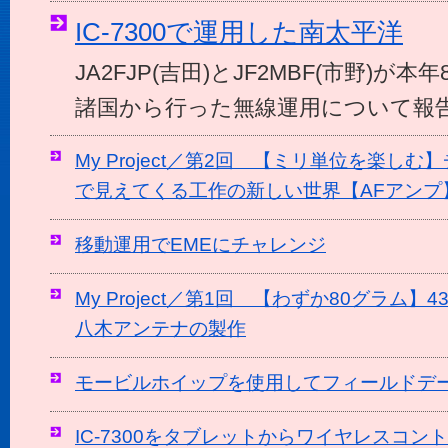
IC-7300で運用した南太平洋
JA2FJP(吉田)とJF2MBF(市野)が
諸国から行った無線運用について報
My Project／第2回 【ミリ単位を楽し
で見えてくる工作の新しい世界【AFアンプ
移動運用でEMEにチャレンジ
My Project／第1回 【わずか80グラム】4
八木アンテナの製作
モービルホイップを使用してフィールドデ
IC-7300をタブレットからワイヤレスコン