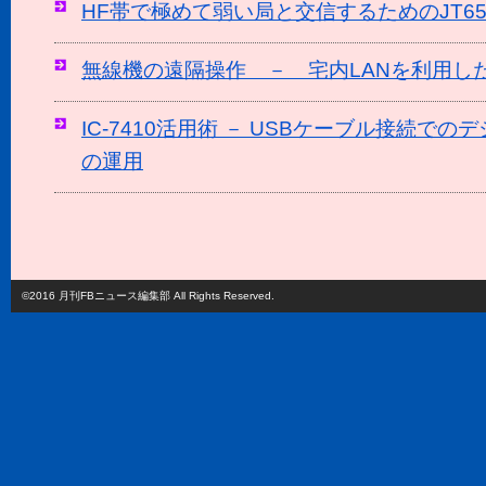
HF帯で極めて弱い局と交信するためのJT6
無線機の遠隔操作 － 宅内LANを利用し
IC-7410活用術 － USBケーブル接続での
の運用
©2016 月刊FBニュース編集部 All Rights Reserved.