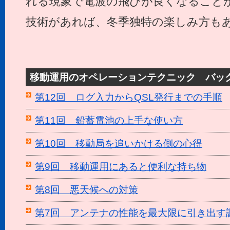
れる現象で電波の飛びが良くなること
技術があれば、冬季独特の楽しみ方も
移動運用のオペレーションテクニック バッ
第12回 ログ入力からQSL発行までの手順
第11回 鉛蓄電池の上手な使い方
第10回 移動局を追いかける側の心得
第9回 移動運用にあると便利な持ち物
第8回 悪天候への対策
第7回 アンテナの性能を最大限に引き出す