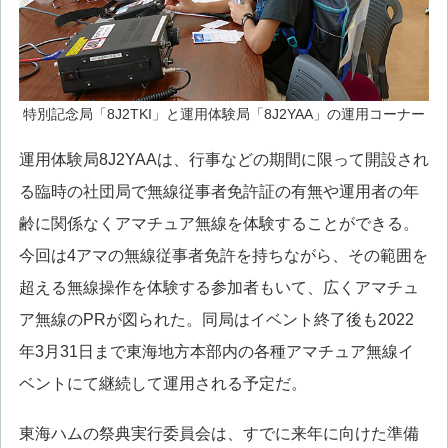
特別記念局「8J2TKI」と運用体験局「8J2YAA」の運用コーナー
運用体験局8J2YAAは、行事などの期間に限って開設され
る臨時の社団局で無線従事者免許証の有無や運用者の年
齢に関係なくアマチュア無線を体験することができる。
今回は4アマの無線従事者免許を持ちながら、その範囲を
超える無線操作を体験する参加者もいて、広くアマチュ
ア無線のPRが図られた。同局はイベント終了後も2022
年3月31日まで東海地方本部内の各種アマチュア無線イ
ベントにて継続して運用される予定だ。
東海ハムの祭典実行委員会は、すでに来年に向けた準備