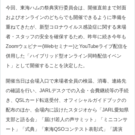
今回、東海ハムの祭典実行委員会は、開催直前まで対面
およびオンラインのどちらでも開催できるように準備を
重ねてきたが、新型コロナウイルス感染症に関する来場
者・スタッフの安全を確保するため、昨年に続き今年も
Zoomウェビナー(Webセミナー)とYouTubeライブ配信を
併用した「ハイブリッド型オンライン同時配信イベン
ト」として開催することを決定した。
開催当日は会場入口で来場者全員の検温、消毒、連絡先
の確認を行い、JARLデスクでの入会・会費継続等の手続
き、QSLカード転送受付、オフィシャルガイドブックの
配布のほか、会場内に設けたスタジオから「JARL愛知県
支部と語る会」「届け!若人の声サミット」「ミニコンサ
ート」「式典」「東海QSOコンテスト表彰式」「講演