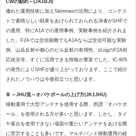
CWの勧め～(JA1BJI)
優れた運用技術に加えSkimmerの活用により、コンテス
トで素晴らしい戦果をあげられておられる演者がSHFで
の運用、特にA1Aでの運用事例、実験事例を紹介されま
した。F2Aでは交信困難でもA1Aならば交信可能な実験
例、山岳反射や都心のビル反射の有用性、zLogのF2A対
応状況等、すぐに活用できる情報が豊富でした。IC-905
の発売によりSHFが盛り上がっております。ここで紹介
されたノウハウは今後役立つと思います。
⑧ ～JHU流～オバケポールの上げ方(JK1JHU)
移動運用で大型アンテナを使用する際、所謂「オバケポ
ール」を使用される方が多いと思います。しかし、タイ
ヤ基台を使用できない場面や重たいアンテナをあげる際
に苦労することも多いです。マルチバンド移動運用の経