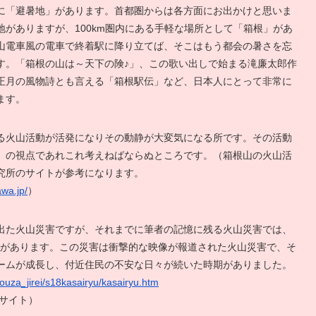
に「避暑地」があります。首都圏からは各方面にお出かけと思いま
がありますが、100km圏内にある手軽な場所として「箱根」があ
山電車風の電車で終着駅に降り立てば、そこはもう都会の暑さを忘
す。「箱根の山は～天下の険♪」、この歌い出しで始まる滝廉太郎作
正月の風物詩とも言える「箱根駅伝」など、日本人にとって非常に
ます。
る火山活動が活発になりその動静が大変気になる所です。その活動
」の視点であれこれ考えねばならぬところです。（箱根山の火山活
究所のサイトが参考になります。
wa.jp/
）
出た火山災害ですが、それまでに筆者の記憶に残る火山災害では、
砕流があります。この災害は衝撃的な映像が報道された火山災害で、そ
ームが成長し、付近住民の不安な日々が続いた時期がありました。
kouza_jirei/s18kasairyu/kasairyu.htm
サイト）