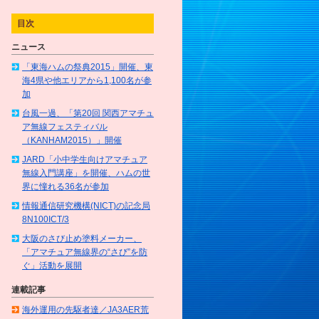
目次
ニュース
「東海ハムの祭典2015」開催、東
海4県や他エリアから1,100名が参
加
台風一過、「第20回 関西アマチュ
ア無線フェスティバル
（KANHAM2015）」開催
JARD「小中学生向けアマチュア
無線入門講座」を開催、ハムの世
界に憧れる36名が参加
情報通信研究機構(NICT)の記念局
8N100ICT/3
大阪のさび止め塗料メーカー、
「アマチュア無線界の“さび”を防
ぐ」活動を展開
連載記事
海外運用の先駆者達／JA3AER荒