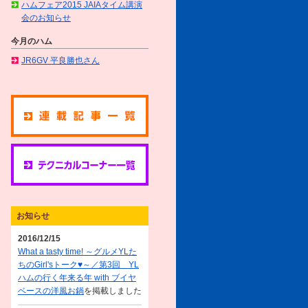
ハムフェア2015 JAIAタイム講演
会のお知らせ
今月のハム
JR6GV 平良勝也さん
お知らせ
2016/12/15
What a tasty time! ～グルメYLた
ちのGirl'sトーク♥～／第3回 YL
ハムの行く年来る年 with ブイヤ
ベースの洋風お鍋
を掲載しました