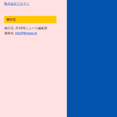
8月号をアップしました
株式会社ワカマツ
2016/7/1
7月号をアップしました
発行元
発行元: 月刊FBニュース編集部
2016/6/1
連絡先:
6月号をアップしました
info@fbnews.jp
2016/5/2
5月号をアップしました
2016/4/1
4月号をアップしました
2016/3/15
無線ガールあーちゃん奮闘記／第
12話 あーちゃんたちのファイ
ナル・チャレンジ!! ～後編～
を
掲載しました
2016/3/1
3月号をアップしました