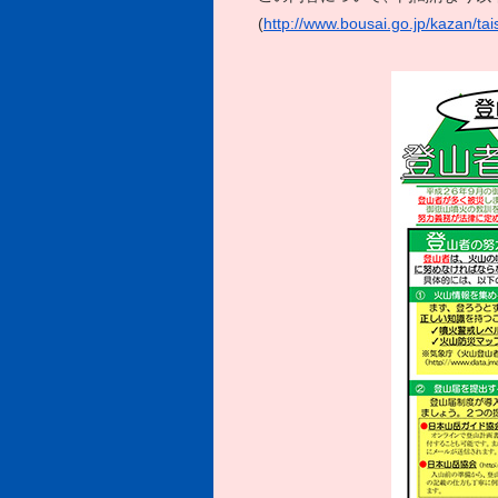
(
http://www.bousai.go.jp/kazan/ta