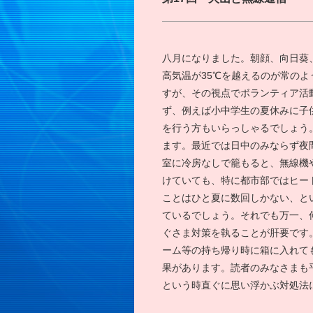
八月になりました。朝顔、向日葵
高気温が35℃を越えるのが常の
すが、その視点でボランティア活
ず、例えば小中学生の夏休みに子
を行う方もいらっしゃるでしょう
ます。最近では日中のみならず夜
室に冷房なしで籠もると、無線機
けていても、特に都市部ではヒー
ことはひと夏に数回しかない、と
ているでしょう。それでも万一、
ぐさま対策を執ることが肝要です
ーム等の持ち帰り時に箱に入れて
果があります。読者のみなさまも
という時直ぐに思い浮かぶ対処法