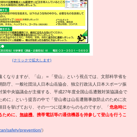
(クリックで拡大します)
遠くなりますが、「山」＝「登山」という視点では、文部科学省を
消防庁、一般社団法人日本山岳協会、独立行政法人日本スポーツ振
対策中央協議会が主催する、平成27年度全国山岳遭難対策協議会で
ために」という提言の中で「登山者は山岳遭難事故防止のために次
項目を挙げており、その一つに従来からのものですが、「
危急時に
るために、
無線機
、携帯電話等の通信機器を持参して登山を行うこ
zan/safety/prevention/
）