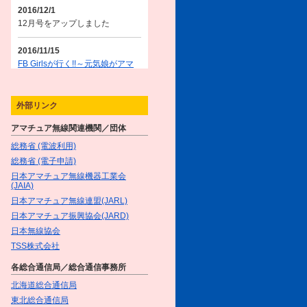
2016/12/1
12月号をアップしました
2016/11/15
FB Girlsが行く!!～元気娘がアマ
チュア無線を体験～／＜第3話＞
元気娘、秋の休日を楽しむ!!（後
編）!
を掲載しました
外部リンク
What a tasty time! ～グルメYLた
アマチュア無線関連機関／団体
ちのGirl'sトーク♥～／第2回 YL
ハムの悩み解決！with サケのフ
総務省 (電波利用)
レンチトースト
を掲載しました
総務省 (電子申請)
日本アマチュア無線機器工業会
2016/11/1
(JAIA)
11月号をアップしました
日本アマチュア無線連盟(JARL)
日本アマチュア振興協会(JARD)
2016/10/17
日本無線協会
FB Girlsが行く!!～元気娘がアマ
TSS株式会社
チュア無線を体験～／＜第3話＞
元気娘、秋の休日を楽しむ!!（前
各総合通信局／総合通信事務所
編）!
を掲載しました
北海道総合通信局
【新連載】What a tasty time! ～
東北総合通信局
グルメYLたちのGirl'sトーク♥～