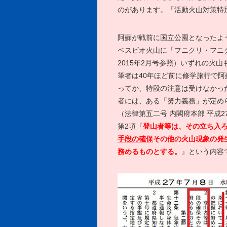
のがあります。「活動火山対策特
阿蘇が戦前に国立公園となったよ
ベスビオ火山に「フニクリ・フニ
2015年2月号参照）いずれの火
筆者は40年ほど前に修学旅行で
ってか、特段の注意は受けなかっ
者には、ある「努力義務」が定め
（法律第五二号 内閣府本部 平成
第2項『
登山者等は、その立ち入
手段の確保
その他の火山現象の発
務めるものとする。
』という内容