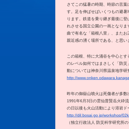
さてこの猛暑の時期、時節の言葉
す。足を伸ばせばいくつもの避暑地
ります。鉄道を乗り継ぎ最後に登
れさせる国立公園の一画となりま
曲で有名な「箱根八里」、またお
親近感の湧く場所である、と思い
この箱根、特に大涌谷を中心とす
のレベル如何ではまさしく「防災
動については神奈川県温泉地学研
http://www.onken.odawara.kanaga
昨年の御嶽山噴火は死傷者が多数
1991年6月3日の雲仙普賢岳火
の日以後も火山活動により溶岩ド
http://dil.bosai.go.jp/workshop/02
（独立行政法人 防災科学研究所の