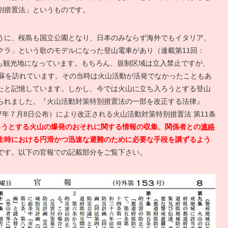
別措置法」というものです。
うに、桜島も国立公園となり、日本のみならず海外でもイタリア、
クラ」という歌のモデルになった登山電車があり（連載第11回：
山も観光地になっています。もちろん、規制区域は立入禁止ですが、
阿蘇を訪れています。その当時は火山活動が活発でなかったこともあ
たと記憶しています。しかし、今では火山に立ち入ろうとする登山
られました。『火山活動対策特別措置法の一部を改正する法律』
27年７月8日公布）により改正される火山活動対策特別措置法 第11条
ろうとする火山の爆発のおそれに関する情報の収集、関係者との
連絡
生時における円滑かつ迅速な避難のために必要な手段を講ずるよう
です。以下の官報での記載部分をご覧下さい。