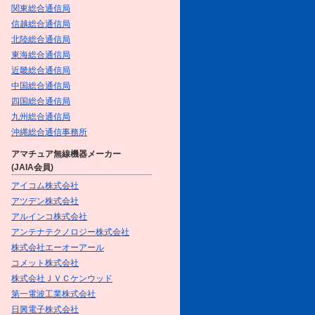
／第１回 FB Girlsのプライベー
関東総合通信局
トQSO with 土瓶蒸しのリゾッ
信越総合通信局
ト
を掲載しました
北陸総合通信局
東海総合通信局
2016/10/1
近畿総合通信局
10月号をアップしました
中国総合通信局
四国総合通信局
2016/9/15
九州総合通信局
FB Girlsが行く!!～元気娘がアマ
チュア無線を体験～／＜第2話＞
沖縄総合通信事務所
元気娘、真夏のリベンジ＆初体
アマチュア無線機器メーカー
験!!
を掲載しました
(JAIA会員)
2016/9/1
アイコム株式会社
9月号をアップしました
アツデン株式会社
アルインコ株式会社
2016/8/17
アンテナテクノロジー株式会社
FB Girlsが行く!!～元気娘がアマ
株式会社エーオーアール
チュア無線を体験～／＜第1話＞
コメット株式会社
元気娘がアマチュア無線の国家試
株式会社ＪＶＣケンウッド
験に挑戦!!
を掲載しました
第一電波工業株式会社
2016/8/1
日興電子株式会社