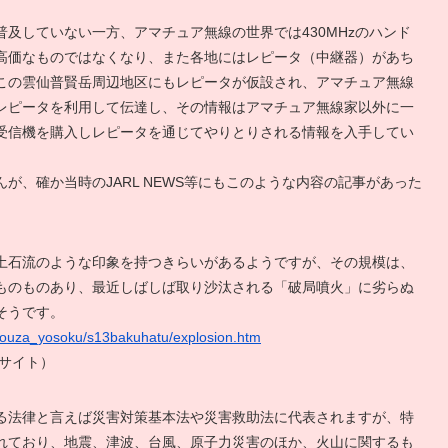
及していない一方、アマチュア無線の世界では430MHzのハンド
高価なものではなくなり、また各地にはレピータ（中継器）があち
この雲仙普賢岳周辺地区にもレピータが仮設され、アマチュア無線
レピータを利用して伝達し、その情報はアマチュア無線家以外に一
受信機を購入しレピータを通じてやりとりされる情報を入手してい
が、確か当時のJARL NEWS等にもこのような内容の記事があった
土石流のような印象を持つきらいがあるようですが、その規模は、
ものものあり、最近しばしば取り沙汰される「破局噴火」に劣らぬ
そうです。
03kouza_yosoku/s13bakuhatu/explosion.htm
サイト）
る法律と言えば災害対策基本法や災害救助法に代表されますが、特
れており、地震、津波、台風、原子力災害のほか、火山に関するも