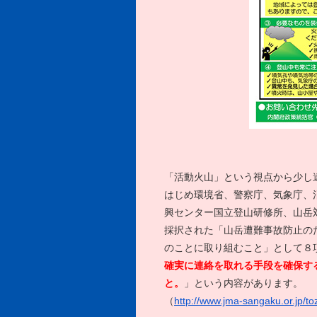
「活動火山」という視点から少し
はじめ環境省、警察庁、気象庁、
興センター国立登山研修所、山岳
採択された「山岳遭難事故防止の
のことに取り組むこと」として８
確実に連絡を取れる手段を確保す
と。
」という内容があります。
（
http://www.jma-sangaku.or.jp/to