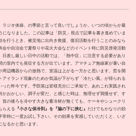
、ラジオ体操、の季節と言って良いでしょうか。いつの頃からか最
ようになりました。この記事は「防災」視点で記事を書き進めていま
動を行うとき、被災地に出向き救援、復旧活動を行うことのみなら
供会や自治会で夏祭りや花火大会などのイベント時に防災啓発活動
。日差し厳しい日中の活動では、「熱中症」に注意する必要があり
間の室内でも発症する方が出ています。アマチュア無線家が暑い自
や周辺機器からの放熱で、室温は上がる一方かと思います。窓を開
トアイランド現象のためか気温が下がらず「冷たい風」が得られる
いった昨今です。予防策は皆様充分にご承知で、あれこれ実践され
何かおかしい、調子が変だ、と感じた時は、無理せず我慢せず、す
。首の後ろを冷やす大きな蓄冷材が無くても、ケーキやシュークリ
もらえる
『小さな保冷剤』を『脇の下に挟む』
だけでもかなりの効
平常時に一度お試し下さい。その効果を実感していただくと、いざ
になるかと思います。