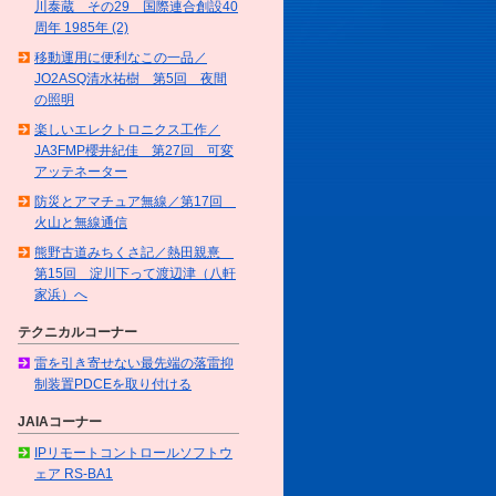
川泰蔵 その29 国際連合創設40
周年 1985年 (2)
移動運用に便利なこの一品／
JO2ASQ清水祐樹 第5回 夜間
の照明
楽しいエレクトロニクス工作／
JA3FMP櫻井紀佳 第27回 可変
アッテネーター
防災とアマチュア無線／第17回
火山と無線通信
熊野古道みちくさ記／熱田親憙
第15回 淀川下って渡辺津（八軒
家浜）へ
テクニカルコーナー
雷を引き寄せない最先端の落雷抑
制装置PDCEを取り付ける
JAIAコーナー
IPリモートコントロールソフトウ
ェア RS-BA1