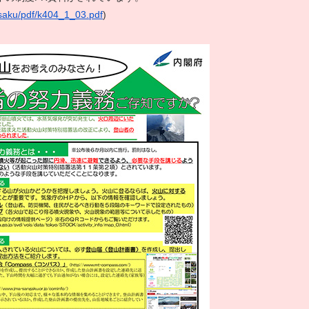
isaku/pdf/k404_1_03.pdf
)