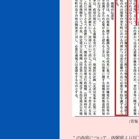
（官報
この内容について、内閣府より以