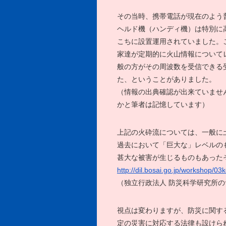
その当時、携帯電話が現在のよう普
ヘルド機（ハンディ機）は特別に
こちに設置運用されていました。
家達が定期的に火山情報について
般の方がその周波数を受信できる
た、ということがありました。
（情報の出典確認が出来ていません
かと筆者は記憶しています）
上記の火砕流については、一般に
過去において「巨大な」レベルの
甚大な被害が生じるものもあった
http://dil.bosai.go.jp/workshop/
（独立行政法人 防災科学研究所の
視点は変わりますが、防災に関す
定の災害に対応する法律も設けら