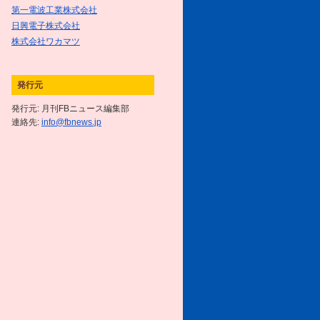
第一電波工業株式会社
2016/8/1
日興電子株式会社
8月号をアップしました
株式会社ワカマツ
2016/7/1
7月号をアップしました
発行元
発行元: 月刊FBニュース編集部
2016/6/1
連絡先:
6月号をアップしました
info@fbnews.jp
2016/5/2
5月号をアップしました
2016/4/1
4月号をアップしました
2016/3/15
無線ガールあーちゃん奮闘記／第
12話 あーちゃんたちのファイ
ナル・チャレンジ!! ～後編～
を
掲載しました
2016/3/1