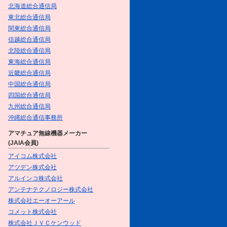
北海道総合通信局
【新連載】What a tasty time! ～
東北総合通信局
グルメYLたちのGirl'sトーク♥～
／第１回 FB Girlsのプライベー
関東総合通信局
トQSO with 土瓶蒸しのリゾッ
信越総合通信局
ト
を掲載しました
北陸総合通信局
東海総合通信局
2016/10/1
近畿総合通信局
10月号をアップしました
中国総合通信局
四国総合通信局
2016/9/15
九州総合通信局
FB Girlsが行く!!～元気娘がアマ
チュア無線を体験～／＜第2話＞
沖縄総合通信事務所
元気娘、真夏のリベンジ＆初体
アマチュア無線機器メーカー
験!!
を掲載しました
(JAIA会員)
2016/9/1
アイコム株式会社
9月号をアップしました
アツデン株式会社
アルインコ株式会社
2016/8/17
アンテナテクノロジー株式会社
FB Girlsが行く!!～元気娘がアマ
株式会社エーオーアール
チュア無線を体験～／＜第1話＞
コメット株式会社
元気娘がアマチュア無線の国家試
株式会社ＪＶＣケンウッド
験に挑戦!!
を掲載しました