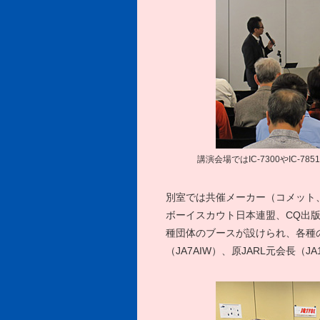
講演会場ではIC-7300やIC-
別室では共催メーカー（コメット、
ボーイスカウト日本連盟、CQ出
種団体のブースが設けられ、各種の
（JA7AIW）、原JARL元会長（J