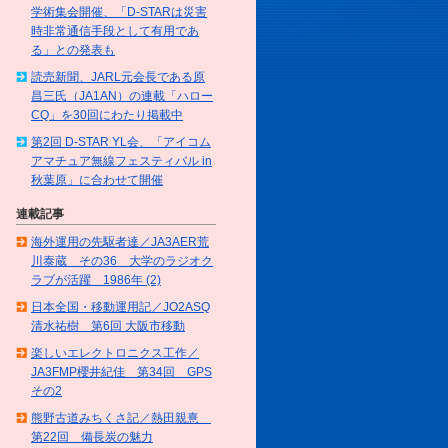
学術集会開催、「D-STARは災害
時非常通信手段として有用であ
る」との発表も
読売新聞、JARL元会長である原
昌三氏（JA1AN）の連載「ハロー
CQ」を30回にわたり掲載中
第2回 D-STAR YL会、「アイコム
アマチュア無線フェスティバル in
秋葉原」に合わせて開催
連載記事
海外運用の先駆者達／JA3AER荒
川泰蔵 その36 大学のラジオク
ラブが活躍 1986年 (2)
日本全国・移動運用記／JO2ASQ
清水祐樹 第6回 大阪市移動
楽しいエレクトロニクス工作／
JA3FMP櫻井紀佳 第34回 GPS
その2
熊野古道みちくさ記／熱田親憙
第22回 備長炭の魅力