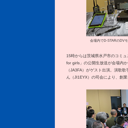
会場内でD-STARのD
15時からは茨城県水戸市のコミュ
for girls」の公開生放送が
（JA3FA）がゲスト出演。演歌歌
ん（JI1EYX）の司会により、創