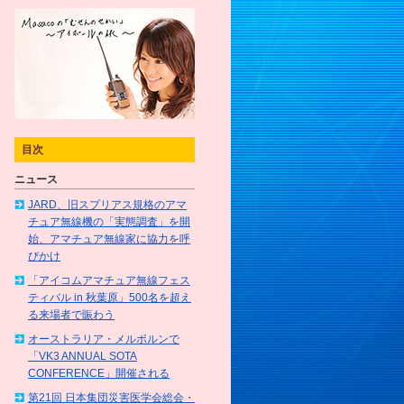
目次
ニュース
JARD、旧スプリアス規格のアマ
チュア無線機の「実態調査」を開
始、アマチュア無線家に協力を呼
びかけ
「アイコムアマチュア無線フェス
ティバル in 秋葉原」500名を超え
る来場者で賑わう
オーストラリア・メルボルンで
「VK3 ANNUAL SOTA
CONFERENCE」開催される
第21回 日本集団災害医学会総会・