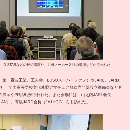
7851、D-STARなどの技術講演や、共催メーカー各社の講演などが行われた
第一電波工業、工人舎、LUSOスーパーテクノ）やJARL、JARD、
版社、全国高等学校文化連盟アマチュア無線専門部設立準備会など各
展示やPR活動が行われた。また会場には、山之内JARL会長
A1AN）、有坂JARD会長（JA1HQG）らも訪れた。