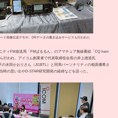
Vモード画像伝送デモや、DRデータの書き込みサービスも行われた
ニティFM放送局「FMぱるるん」のアマチュア無線番組「CQ ham
会場内から行われ、アイコム創業者で代表取締役会長の井上徳造氏
手の水田かおりさん（JI1BTL）と同局パーソナリティの相原優希さ
業当時の思い出やD-STAR研究開発の経緯などを語った。