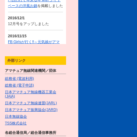
ハムの行く年来る年 with ブイヤ
ベースの洋風お鍋
を掲載しました
2016/12/1
12月号をアップしました
2016/11/15
FB Girlsが行く!!～元気娘がアマ
チュア無線を体験～／＜第3話＞
元気娘、秋の休日を楽しむ!!（後
編）!
を掲載しました
外部リンク
What a tasty time! ～グルメYLた
アマチュア無線関連機関／団体
ちのGirl'sトーク♥～／第2回 YL
ハムの悩み解決！with サケのフ
総務省 (電波利用)
レンチトースト
を掲載しました
総務省 (電子申請)
日本アマチュア無線機器工業会
2016/11/1
(JAIA)
11月号をアップしました
日本アマチュア無線連盟(JARL)
日本アマチュア振興協会(JARD)
2016/10/17
日本無線協会
FB Girlsが行く!!～元気娘がアマ
TSS株式会社
チュア無線を体験～／＜第3話＞
元気娘、秋の休日を楽しむ!!（前
各総合通信局／総合通信事務所
編）!
を掲載しました