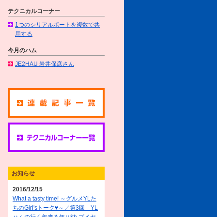
テクニカルコーナー
1つのシリアルポートを複数で共
用する
今月のハム
JE2HAU 岩井保彦さん
お知らせ
2016/12/15
What a tasty time! ～グルメYLた
ちのGirl'sトーク♥～／第3回 YL