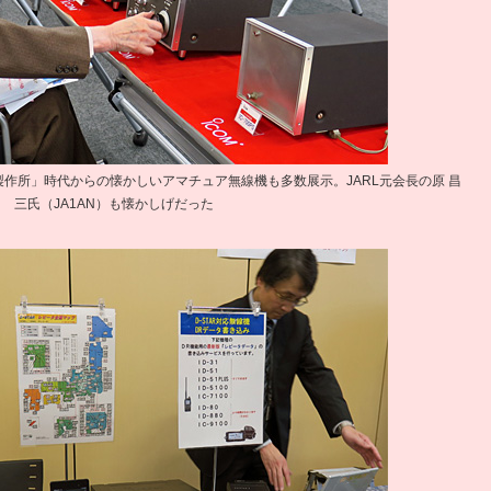
作所」時代からの懐かしいアマチュア無線機も多数展示。JARL元会長の原 昌
三氏（JA1AN）も懐かしげだった