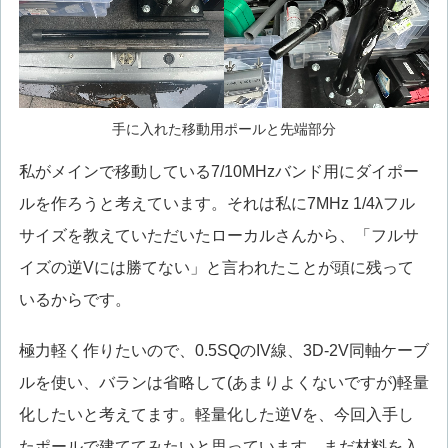
手に入れた移動用ポールと先端部分
私がメインで移動している7/10MHzバンド用にダイポー
ルを作ろうと考えています。それは私に7MHz 1/4λフル
サイズを教えていただいたローカルさんから、「フルサ
イズの逆Vには勝てない」と言われたことが頭に残って
いるからです。
極力軽く作りたいので、0.5SQのIV線、3D-2V同軸ケーブ
ルを使い、バランは省略して(あまりよくないですが)軽量
化したいと考えてます。軽量化した逆Vを、今回入手し
たポールで建ててみたいと思っています。まだ材料を入