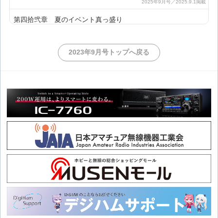
第四拾弐章 夏のイベント真っ盛り
第四拾壱章 VE資格取得
2023年9月号トップへ戻る
第四拾章 趣味満喫時間
第参拾九章 春のあしおと
第参拾八章 誕生
第参拾七章 昭和100年のスタート
第参拾六章 あっという間の一年
第参拾五章 ハムフェア2024