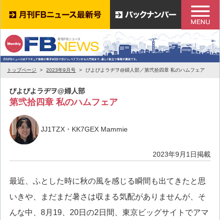
トップページ
2023年9月号
ぴよぴよラヂヲ@婦人部／第弐拾四章 私のハムフェア
ぴよぴよラヂヲ@婦人部
第弐拾四章 私のハムフェア
JJ1TZX・KK7GEX Mammie
2023年9月1日掲載
最近、ふとした時に秋の風を感じる瞬間も出てきたと思
いきや、まだまだ暑さは収まる気配がありませんが、そ
んな中、8月19、20日の2日間、東京ビッグサイトでアマ