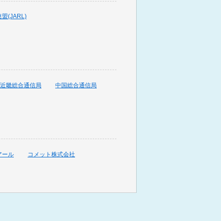
(JARL)
近畿総合通信局
中国総合通信局
アール
コメット株式会社