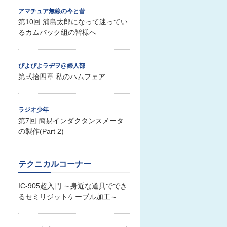
アマチュア無線の今と昔
第10回 浦島太郎になって迷ってい
るカムバック組の皆様へ
ぴよぴよラヂヲ@婦人部
第弐拾四章 私のハムフェア
ラジオ少年
第7回 簡易インダクタンスメータ
の製作(Part 2)
テクニカルコーナー
IC-905超入門 ～身近な道具ででき
るセミリジットケーブル加工～