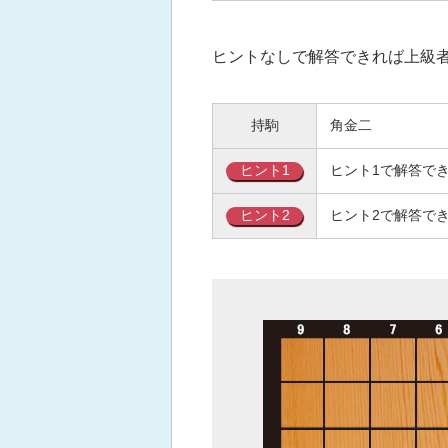
ヒントなしで解答できれば上級
持駒
角金二
ヒント1
ヒント1で解答で
ヒント2
ヒント2で解答で