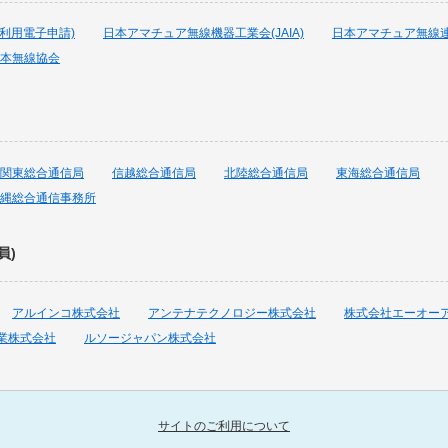
波利用電子申請)
日本アマチュア無線機器工業会(JAIA)
日本アマチュア無線連盟
本無線協会
関東総合通信局
信越総合通信局
北陸総合通信局
東海総合通信局
縄総合通信事務所
員)
アルインコ株式会社
アンテナテクノロジー株式会社
株式会社エーオー
業株式会社
ルソージャパン株式会社
サイトのご利用について