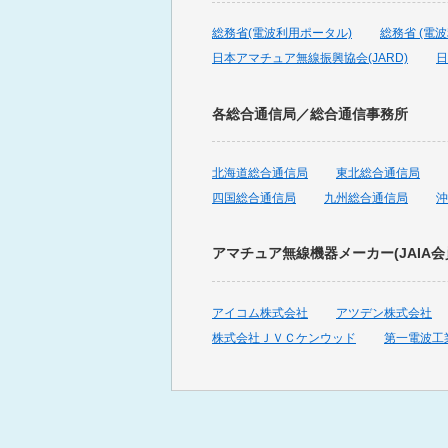
2023年12月の出題
総務省(電波利用ポータル)
総務省 (電
日本アマチュア無線振興協会(JARD)
日
2023年11月の出題
各総合通信局／総合通信事務所
2023年10月の出題
北海道総合通信局
東北総合通信局
2023年9月の出題
四国総合通信局
九州総合通信局
沖
2023年8月の出題
アマチュア無線機器メーカー(JAIA会
2023年7月の出題
アイコム株式会社
アツデン株式会社
2023年6月の出題
株式会社ＪＶＣケンウッド
第一電波工
2023年5月の出題
2023年4月の出題