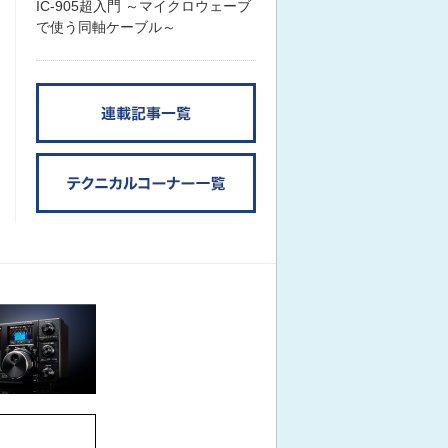
IC-905超入門 ～マイクロウェーブ
で使う同軸ケーブル～