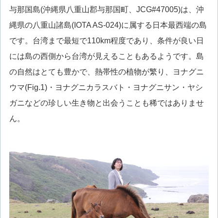
与那国島(沖縄県八重山郡与那国町、JCG#47005)は、沖
縄県の八重山諸島(IOTA AS-024)に属する日本最西端の島
です。台湾まで最短で110km程度であり、条件が良い日
には島の西側から台湾が見えることもあるようです。島
の自然はとても豊かで、熱帯性の植物が繁り、ヨナグニ
ウマ(Fig.1)・ヨナグニカラスバト・ヨナグニサン・ヤシ
ガニなどの珍しい生き物と出会うことも稀ではありませ
ん。