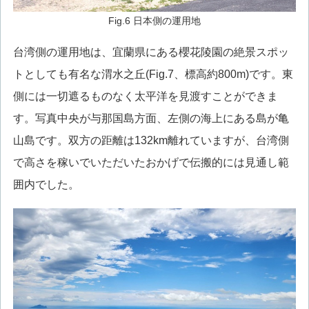
Fig.6 日本側の運用地
台湾側の運用地は、宜蘭県にある櫻花陵園の絶景スポッ
トとしても有名な渭水之丘(Fig.7、標高約800m)です。東
側には一切遮るものなく太平洋を見渡すことができま
す。写真中央が与那国島方面、左側の海上にある島が亀
山島です。双方の距離は132km離れていますが、台湾側
で高さを稼いでいただいたおかげで伝搬的には見通し範
囲内でした。