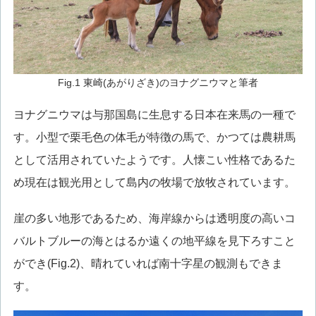
Fig.1 東崎(あがりざき)のヨナグニウマと筆者
ヨナグニウマは与那国島に生息する日本在来馬の一種で
す。小型で栗毛色の体毛が特徴の馬で、かつては農耕馬
として活用されていたようです。人懐こい性格であるた
め現在は観光用として島内の牧場で放牧されています。
崖の多い地形であるため、海岸線からは透明度の高いコ
バルトブルーの海とはるか遠くの地平線を見下ろすこと
ができ(Fig.2)、晴れていれば南十字星の観測もできま
す。