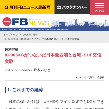
トップページ
2026年7月号
特別寄稿／IC-905XGがつないだ日本最西端と台湾 -SHF交信実験-
特別寄稿
IC-905XGがつないだ日本最西端と台湾 -SHF交信
実験-
JA1SJS・JS6UVV 鈴木みなと
2026年7月1日掲載
1. これまでの経緯
「日本の端へ行けば、UHF帯やマイクロ波でもDXができ