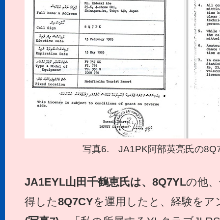
写真6. JA1PK阿部英亮氏の8Q
JA1EYL
山田千鶴恵氏は、8Q7YL
の他、
得した
8Q7CY
を運用したと、経験をア