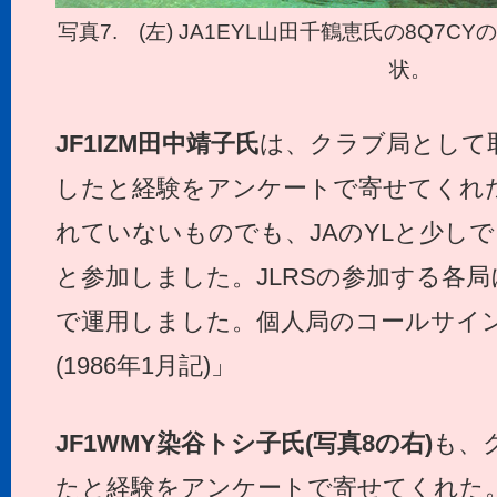
写真7. (左) JA1EYL山田千鶴恵氏の8Q7C
状。
JF1IZM
田中靖子氏
は、クラブ局として
したと経験をアンケートで寄せてくれ
れていないものでも、JAのYLと少し
と参加しました。JLRSの参加する各局
で運用しました。個人局のコールサイ
(1986年1月記)」
JF1WMY
染谷トシ子氏(写真8の右)
も、
たと経験をアンケートで寄せてくれた。「