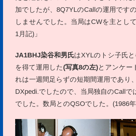
加でしたが、8Q7YLのCallの運用です
しませんでした。当局はCWを主として運
1月記)」
JA1BHJ
染谷和男氏
はXYLのトシ子氏
を得て運用した
(写真8の左)
とアンケー
れは一週間足らずの短期間運用であり、
DXpedi.でしたので、当局独自のCal
でした。数局とのQSOでした。(1986年