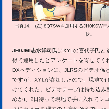
写真14. (左) 8Q7SWを運用するJH0KS
状。
JH0JMI
志水洋司氏
はXYLの喜代子氏と
得て運用したとアンケートを寄せてく
DXペディションに、JLRSのビデオ係
ですが、XYLが参加したので。現地では
けてくれた。ビデオテープは持ち込み禁
めか)、2日待って現地で手に入れてレ
さにカメラを廻すのも忘れそうでした