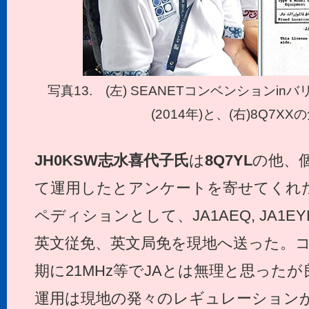
写真13. (左) SEANETコンベンションin
(2014年)と、(右)8Q7X
JH0KSW
志水喜代子氏
は
8Q7YL
の他、
て運用したとアンケートを寄せてくれ
ペディションとして、JA1AEQ, JA1
英文従免、英文局免を現地へ送った。
期に21MHz等でJAとは無理と思ったが
運用は現地の発々のレギュレーションが悪