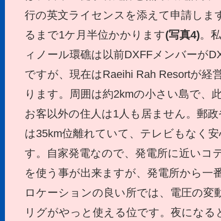
行の英文ライセンスを添えて申請しま
るまで1ケ月半位かかります
(写真4)
。
ィノール環礁は以前DXFFメンバーが
ですが、現在はRaeihi Rah Resor
ります。周囲は約2kmの小さい島で、
お客以外の住人は1人も居ません。郵政
は35km位離れていて、テレビもなく
す。自家発電なので、発電所に近いコ
を使う事が出来ますが、発電所から一
ロケーションの良い所では、電圧の変動
リグがやっと使える位です。夜になる