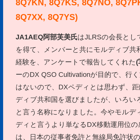
8Q7KN, 8Q7KS, 8Q7NO, 8Q7P
8Q7XX, 8Q7YS)
JA1AEQ
阿部芙美氏
はJLRSの会長と
を得て、メンバーと共にモルディブ共
経験を、アンケートで報告してくれた
ーのDX QSO Cultivationが目的で
はないので、DXペディとは思わず、
ディブ共和国を選びましたが、いろいろの都合
と言う名称になりました。今やモルデ
ディと言うより単なるDX移動運用位の
は、日本の従事者免許と無線局免許状