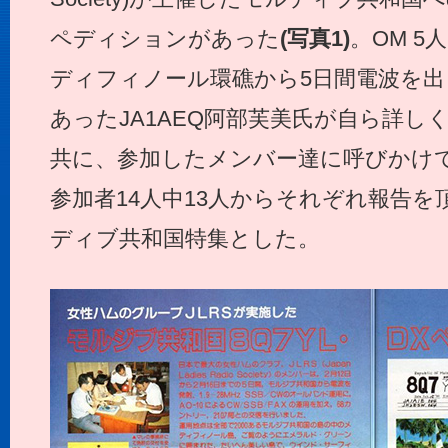
ペディションがあった
(写真1)
。OM 5
ディフィノール環礁から5日間電波を出し
あったJA1AEQ阿部芙美氏が自ら詳
共に、参加したメンバー達に呼びかけ
参加者14人中13人からそれぞれ報告
ディブ共和国特集とした。