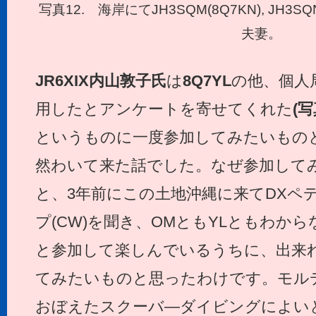
写真12. 海岸にてJH3SQM(8Q7KN), JH3
夫妻。
JR6XIX
内山敦子氏
は
8Q7YL
の他、個人
用したとアンケートを寄せてくれた
(写
というものに一度参加してみたいもの
然わいて来た話でした。なぜ参加して
と、3年前にこの土地沖縄に来てDXペ
プ(CW)を聞き、OMともYLともわか
と参加して楽しんでいるうちに、出来
てみたいものと思ったわけです。モル
おぼえたスクーバ―ダイビングによい