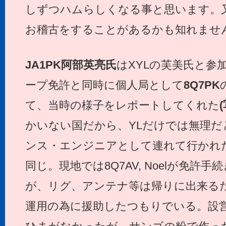
しずつハムらしくなる事と思います。
お稽古をすることがあるかも知れません。(
JA1PK
阿部英亮氏
はXYLの芙美氏と参
ープ免許と同時に個人局として
8Q7PK
て、当時の様子をレポートしてくれた
かいない国だから、YLだけでは無理だ
ンス・エンジニアとして連れて行かれた
同じ。現地では8Q7AV, Noelが免許
が、リグ、アンテナ等は帰りに出来る
運用の為に援助したつもりでいる。設