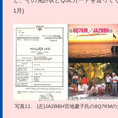
と、その免許状とQSLカードを送って
1月)
写真11. (左)JA2BBH宮地慶子氏の8Q7KM