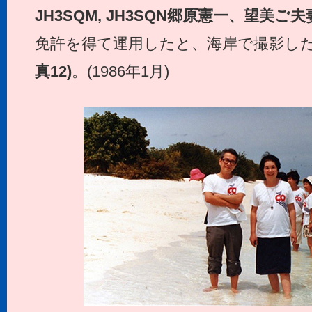
JH3SQM, JH3SQN
郷原憲一、望美ご夫
免許を得て運用したと、海岸で撮影し
真12)
。(1986年1月)