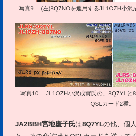
写真9. (左)8Q7NOを運用するJL1OZH小
写真10. JL1OZH小沢成實氏の、8Q7YL
QSLカード2種。
JA2BBH
宮地慶子氏
は
8Q7YL
の他、個