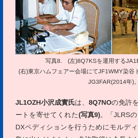
写真8. (左)8Q7KSを運用するJA
(右)東京ハムフェアー会場にてJF1WMY染谷ト
JG3FAR(2014年)
JL1OZH
小沢成實氏
は、
8Q7NO
の免許
ートを寄せてくれた
(写真9)
。「JLRS
DXペディションを行うためにモルデ