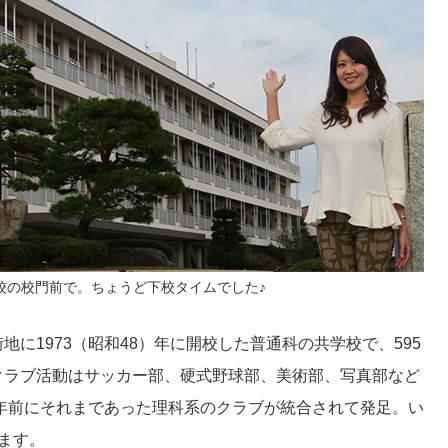
校の校門前で。ちょうど下校タイムでした♪
に1973（昭和48）年に開校した普通科の共学校で、595
クラブ活動はサッカー部、硬式野球部、美術部、写真部など
2年前にそれまであった理科系のクラブが統合されて発足。い
ます。