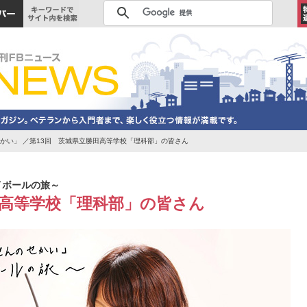
のせかい」 ／第13回 茨城県立勝田高等学校「理科部」の皆さん
アイボールの旅～
田高等学校「理科部」の皆さん