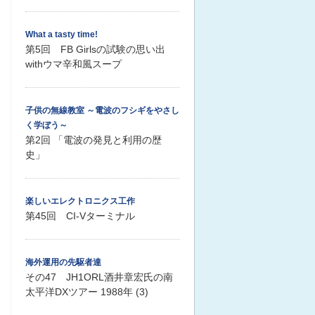
What a tasty time!
第5回 FB Girlsの試験の思い出
withウマ辛和風スープ
子供の無線教室 ～電波のフシギをやさし
く学ぼう～
第2回 「電波の発見と利用の歴
史」
楽しいエレクトロニクス工作
第45回 CI-Vターミナル
海外運用の先駆者達
その47 JH1ORL酒井章宏氏の南
太平洋DXツアー 1988年 (3)