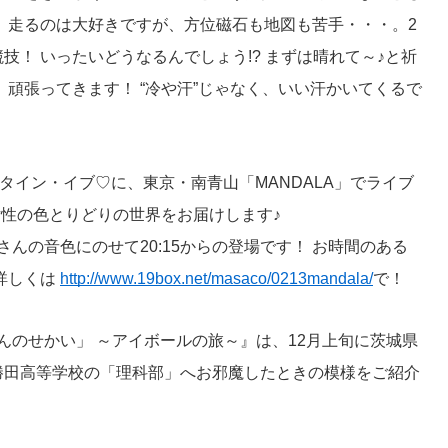
 走るのは大好きですが、方位磁石も地図も苦手・・・。2
技！ いったいどうなるんでしょう!? まずは晴れて～♪と祈
 頑張ってきます！ “冷や汗”じゃなく、いい汗かいてくるで
ンタイン・イブ♡に、東京・南青山「MANDALA」でライブ
人の女性の色とりどりの世界をお届けします♪
子さんの音色にのせて20:15からの登場です！ お時間のある
詳しくは
http://www.19box.net/masaco/0213mandala/
で！
せんのせかい」 ～アイボールの旅～』は、12月上旬に茨城県
勝田高等学校の「理科部」へお邪魔したときの模様をご紹介