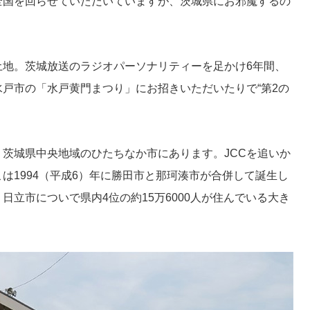
全国を回らせていただいていますが、茨城県にお邪魔するの
土地。茨城放送のラジオパーソナリティーを足かけ6年間、
戸市の「水戸黄門まつり」にお招きいただいたりで“第2の
茨城県中央地域のひたちなか市にあります。JCCを追いか
は1994（平成6）年に勝田市と那珂湊市が合併して誕生し
日立市についで県内4位の約15万6000人が住んでいる大き