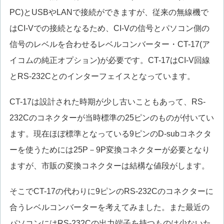
PC)とUSBやLANで接続ができますが、従来の無線機で
はCI-Vでの接続となるため、CI-Vの信号とパソコン側の
信号のレベルを合わせるレベルコンバーター・CT-17(ア
イコムの純正オプション)が必要です。CT-17はCI-V回線
とRS-232Cとのインターフェイスとなっています。
CT-17は設計された時期が少し古いこともあって、RS-
232Cのコネクターが当時標準の25ピンのものが付いてい
ます。現在ほぼ標準となっている9ピンのD-subコネクタ
ーを使うためには25P－9P変換コネクターが必要となり
ますが、市販の変換コネクターは結構な値段がします。
そこでCT-17の代わりに9ピンのRS-232Cのコネクターに
合うレベルコンバーターを考えてみました。また最近の
パソコンにはRS-232Cの出力端子を持つものは少ないた