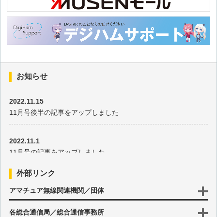
第81回 3.5MHzアンテナ
第80回 シニアスピーカー
第79回 バッテリーアイソレーター
お知らせ
第78回 F2A発振器
2022.11.15
11月号後半の記事をアップしました
第77回 DDSの動作
2022.11.1
第76回 マルチチェンジャー
11月号の記事をアップしました
第75回 ハンディ無線機用電源
外部リンク
2022.10.17
アマチュア無線関連機関／団体
10月号後半の記事をアップしました
第74回 NAVTEX
各総合通信局／総合通信事務所