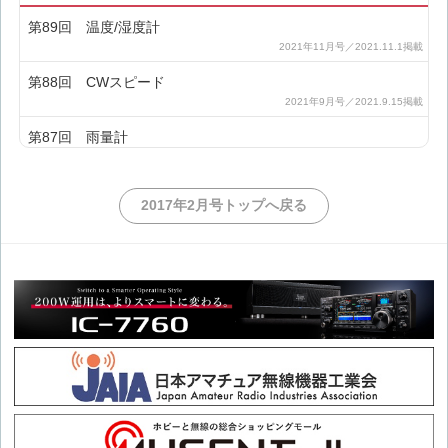
第89回 温度/湿度計
第88回 CWスピード
第87回 雨量計
第86回 IC-705用電源
2017年2月号トップへ戻る
第85回 デジ簡と特小のリンク
第84回 エレキー
第83回 スピーチコンプレッサー
第82回 長波JJY受信機