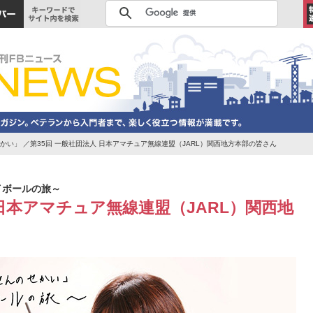
せかい」 ／第35回 一般社団法人 日本アマチュア無線連盟（JARL）関西地方本部の皆さん
アイボールの旅～
 日本アマチュア無線連盟（JARL）関西地