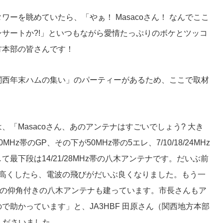
ーを眺めていたら、「やぁ！ Masacoさん！ なんでここ
サートか?!」といつもながら愛情たっぷりのボケとツッコ
方本部の皆さんです！
関西年末ハムの集い」のパーティーがあるため、ここで取材
「Masacoさん、あのアンテナはすごいでしょう? 大き
0MHz帯のGP、その下が50MHz帯の5エレ、7/10/18/24MHz
最下段は14/21/28MHz帯の八木アンテナです。だいぶ前
段高くしたら、電波の飛びがだいぶ良くなりました。もう一
Hz帯の仰角付きの八木アンテナも建っています。市長さんもア
で助かっています」と、JA3HBF 田原さん（関西地方本部
くださいました。