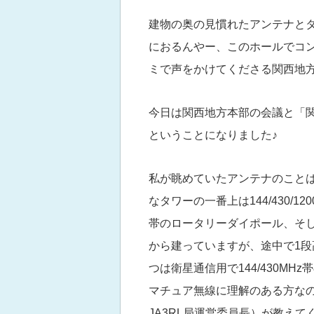
建物の奥の見慣れたアンテナとタワ
におるんやー、このホールでコン
ミで声をかけてくださる関西地
今日は関西地方本部の会議と「
ということになりました♪
私が眺めていたアンテナのことは、
なタワーの一番上は144/430/120
帯のロータリーダイポール、そして
から建っていますが、途中で1
つは衛星通信用で144/430M
マチュア無線に理解のある方なの
JA3RL局運営委員長）が教えて