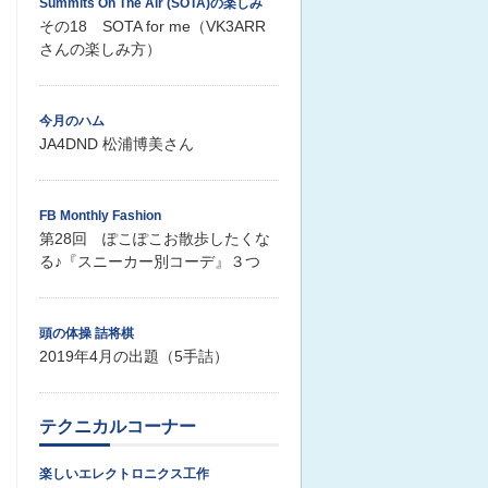
Summits On The Air (SOTA)の楽しみ
その18 SOTA for me（VK3ARR
さんの楽しみ方）
今月のハム
JA4DND 松浦博美さん
FB Monthly Fashion
第28回 ぽこぽこお散歩したくな
る♪『スニーカー別コーデ』３つ
頭の体操 詰将棋
2019年4月の出題（5手詰）
テクニカルコーナー
楽しいエレクトロニクス工作