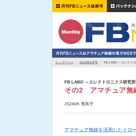
トップページ
2019年4月号
FB LABO ～エレ
FB LABO ～エレクトロニクス研究
その2 アマチュア無
JS2AVK 濱島守
アマチュア無線を活用したドロー