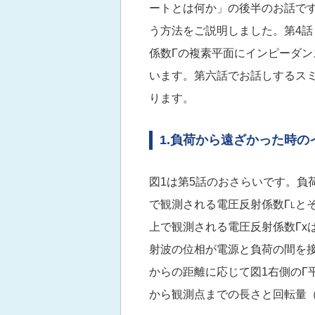
ートとは何か」の後半のお話です
う方法をご説明しました。第4話
係数Γの複素平面にインピーダ
います。第六話でお話しするス
ります。
1.負荷から遠ざかった時
図1は第5話のおさらいです。負
で観測される電圧反射係数Γ
とそ
L
上で観測される電圧反射係数Γx
射波の位相が電源と負荷の間を
からの距離に応じて図1右側のΓ
から観測点までの長さと回転量（角