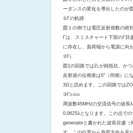
ーダンスの変化を導出したのが
①Γの軌跡
図１の例では電圧反射係数の絶対値
Γは、スミスチャート下部のΓ目
に存在し、負荷端から電源に向
②Γ
L
図1の回路ではZ
が純抵抗、かつ
L
反射波の位相差は0°（同相）にな
3Ωと読めます。この回路ではZO
③Γ
0.42m
周波数45MHzの交流信号の波長λ
0.0625λとなります。この点で
generatorと書かれた波長目
す。この位置から負荷方向を見