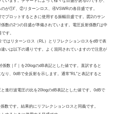
いています。チャートによって様々な目盛があるのですが、
のが①Γ、②リターンロス、④VSWRの各目盛です。
標でプロットするときに使用する振幅目盛です。図2のサン
係数の2つの目盛が準備されています。電圧反射係数Γは中
盛です。
２ではリターンロス（RL）とリフレクションロスをdBで表
の違いは以下の通りです。よく混同されていますので注意が
係数｜Γ｜を20logのdB表記とした値です。直訳すると
なり、0dBで全反射を示します。通常”RL”と表記すると
進行波電圧の比を20logのdB表記とした値です。0dBで
失係数です。結果的にリフレクションロスと同義です。