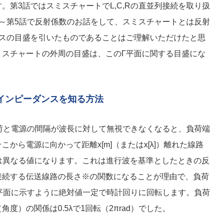
。第3話ではスミスチャートでL,C,Rの直並列接続を取り扱
～第5話で反射係数のお話をして、スミスチャートとは反射
ンスの目盛を引いたものであることはご理解いただけたと思
ミスチャートの外周の目盛は、このΓ平面に関する目盛にな
のインピーダンスを知る方法
荷と電源の間隔が波長に対して無視できなくなると、負荷端
こから電源に向かって距離x[m]（またはx[λ]）離れた線路
は異なる値になります。これは進行波を基準としたときの反
接続する伝送線路の長さ※の関数になることが理由で、負荷
平面に示すように絶対値一定で時計回りに回転します。負荷
度）の関係は0.5λで1回転（2πrad）でした。