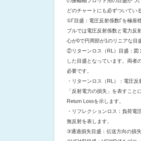
の振幅軸プロット用の目盛がつ
どのチャートにも必ずついている
①Γ目盛：電圧反射係数Γを極座
プルでは電圧反射係数と電力反射
心が0で円周部が1のリニアな目
②リターンロス（RL）目盛：図
した目盛となっています。両者
必要です。
・リターンロス（RL）：電圧反射
「反射電力の損失」を表すことに
Return Lossを示します。
・リフレクションロス：負荷電圧と
無反射を表します。
③通過損失目盛：伝送方向の損