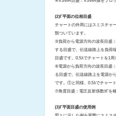
④VSWR目盛：VSWR値をプ
(2)Γ
平面の位相目盛
チャートの外周にはスミスチャ
類ついています。
⑤負荷から電源方向の波長目盛：”Wave
する目盛で、伝送線路上を負荷
目盛です。0.5λでチャートを1
⑥電源から負荷方向の波長目盛：”Wav
る目盛で、伝送線路上を電源か
です。①と同様、0.5λでチャー
⑦角度目盛：電圧反射係数ｶΓを
(3)Γ
平面目盛の使用例
図１に示した例を実際にスミス