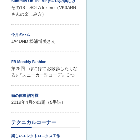
Summits On The Air (SOTA)の楽しみ
その18 SOTA for me（VK3ARR
さんの楽しみ方）
今月のハム
JA4DND 松浦博美さん
FB Monthly Fashion
第28回 ぽこぽこお散歩したくな
る♪『スニーカー別コーデ』３つ
頭の体操 詰将棋
2019年4月の出題（5手詰）
テクニカルコーナー
楽しいエレクトロニクス工作