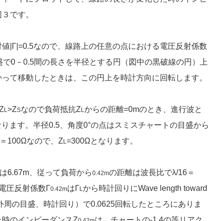
図３です。
|Γ|=0.5なので、線路上の任意の点における電圧反射係数
盛で0－0.5間の長さを半径とする円（図中の黒破線の円）上
かって移動したときは、この円上を時計方向に回転します。
Z
>Z
なので負荷抵抗Z
からの距離=0mのとき、進行波と
L
S
L
ります。半径0.5、角度0°の点はスミスチャートの目盛から
＝100Ωなので、Z
=300Ωとなります。
L
は6.67m、従って負荷から
の距離は波長比でλ/16＝
0.42m
の電圧反射係数Γ
はΓ
から時計回りにWave length toward
0.42m
L
盛（外周の目盛、時計回り）で0.0625回転したところにありま
た時のインピーダンスZ
は、チャートの-1.4の等リアク
0.42m