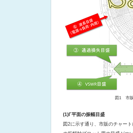
図1 市
(1)Γ
平面の振幅目盛
図2に示す通り、市販のチャート