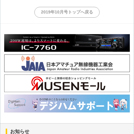
2019年10月号トップへ戻る
第四十三回 電子ホタルの製作とその解析
第四十二回 DCモータの回転数制御について
第四十一回 74HC192と74HC4511を使ったアップダウンカウ
ンタの説明
第四十回 単電源から正負両電源を作る
第三十九回 ホワイトノイズジェネレータでフィルタの特性を
見る?
第三十八回 ツイストペアケーブルのノイズ軽減は本当か?
第三十七回 74HC74を使った分周回路の実験
お知らせ