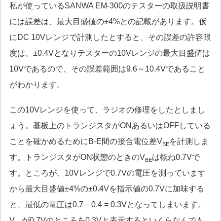
私が使っているSANWA EM-300のテスターの取扱説明書
には誤差は、最大目盛値の±4%との記載があります。仮
にDC 10Vレンジで計測したとすると、その誤差の許容限
度は、±0.4Vとなりテスターの10Vレンジの最大目盛値は
10Vであるので、その誤差範囲は9.6～10.4Vであること
がわかります。
この10Vレンジを使って、ラジオの修理をしたとしまし
ょう。基板上のトランジスタがONあるいはOFFしている
ことを確かめるためにB-E間の接合電位差V
を計測しま
BE
す。トランジスタがON状態のときのV
は概ね0.7Vで
BE
す。ところが、10Vレンジで0.7Vの電圧を測っています
から最大目盛値±4%の±0.4Vを指示値の0.7Vに加味する
と、最低の電圧は0.7－0.4 = 0.3Vとなってしまいます。
V
が0.7Vのところを0.3Vと表示するといくらなんでも