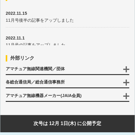
第三十六回 電圧可変抵抗器の考察
2022.11.15
11月号後半の記事をアップしました
第三十五回 tinySAで見るひずみ波形のスペクトラム
2022.11.1
11月号の記事をアップしました
第三十四回 FM放送受信用のQFHアンテナを作ってみた
外部リンク
第三十三回 コイルのインダクタンスについて
2022.10.17
アマチュア無線関連機関／団体
10月号後半の記事をアップしました
第三十二回 アナログスイッチの動作について
各総合通信局／総合通信事務所
2022.10.3
10月号の記事をアップしました
第三十一回 小型デジタル電圧計、2線式と3線式は何が違う?
アマチュア無線機器メーカー(JAIA会員)
第三十回 Back to Backアンテナ、その後の検証
2022.9.15
9月号後半の記事をアップしました
次号は 12月 1日(木) に公開予定
第二十九回 オペアンプを使った定電流回路について