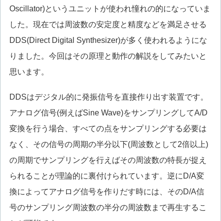
Oscillator)というユニットが使われ憧れの的になっていま
した。現在では周波数の安定度と精度などを満足させる
DDS(Direct Digital Synthesizer)が多く使われるようにな
りました。今回はその原理と動作の解説をしてみたいと
思います。
DDSはデジタル的に発振信号を直接作り出す装置です。
アナログ信号(例えばSine Wave)をサンプリングしてA/D
変換を行う場合、すべての点をサンプリングする必要は
なく、その信号の周期の半分以下(周波数として2倍以上)
の周期でサンプリングを行えばその周波数の特長が捉え
られることが理論的に裏付けられています。逆にD/A変
換によってアナログ信号を作りだす時には、そのD/A信
号のサンプリング周波数の半分の周波数まで再生するこ