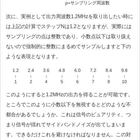
p=サンプリング周波数
次に、実例として出力周波数1.2MHzを取り出したい時に
は上記の計算でステップNは1.2となりますが、実際には
サンプリングの点は整数であり、小数点以下は取り扱え
ないので強制的に整数にまるめてサンプルしますと下の
ような表現となります。
1.2
2.4
3.6
4.8
6.0
7.2
8.4
9.8
↓
↓
↓
↓
↓
↓
↓
↓
1
2
4
5
6
7
8
10
このようにすると1.2MHzの出力を得ることが可能です。
ところでこのように小数以下を無視するとどのような不
都合があるでしょうか。これは信号のピュアリティ、つ
まり信号が揺れてサイドバンドノイズが出てしまいま
す。できるだけこれを避けなければなりません。この対