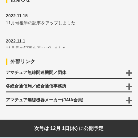
第78回 F2A発振器
2022.11.15
11月号後半の記事をアップしました
第77回 DDSの動作
2022.11.1
第76回 マルチチェンジャー
11月号の記事をアップしました
第75回 ハンディ無線機用電源
外部リンク
2022.10.17
アマチュア無線関連機関／団体
10月号後半の記事をアップしました
第74回 NAVTEX
各総合通信局／総合通信事務所
2022.10.3
第73回 多用途タイマー
10月号の記事をアップしました
アマチュア無線機器メーカー(JAIA会員)
第72回 周波数誤差検出
2022.9.15
9月号後半の記事をアップしました
第71回 ワイヤレス充電
次号は 12月 1日(木) に公開予定