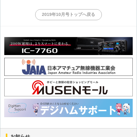
第86回 IC-705用電源
2019年10月号トップへ戻る
第85回 デジ簡と特小のリンク
第84回 エレキー
第83回 スピーチコンプレッサー
第82回 長波JJY受信機
第81回 3.5MHzアンテナ
第80回 シニアスピーカー
第79回 バッテリーアイソレーター
お知らせ