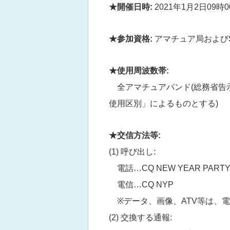
★開催日時:
2021年1月2日09時0
★参加資格:
アマチュア局および
★使用周波数帯:
全アマチュアバンド(総務省告
使用区別」によるものとする)
★交信方法等:
(1) 呼び出し:
電話…CQ NEW YEAR PART
電信…CQ NYP
※データ、画像、ATV等は、
(2) 交換する通報: