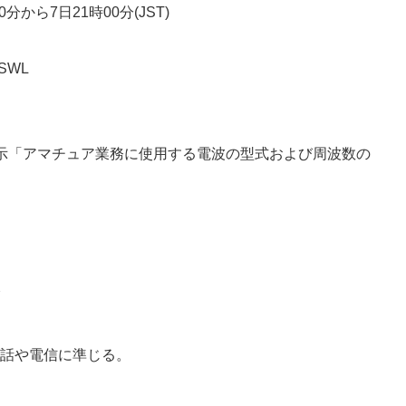
0分から7日21時00分(JST)
SWL
示「アマチュア業務に使用する電波の型式および周波数の
Y
電話や電信に準じる。