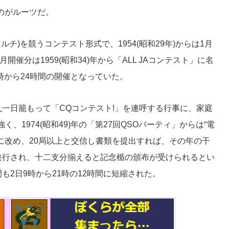
のがルーツだ。
チ)を競うコンテスト形式で、1954(昭和29年)からは1月
開催分は1959(昭和34)年から「ALL JAコンテスト」に名
時から24時間の開催となっていた。
一日籠もって「CQコンテスト!」を連呼する行事に、家庭
、1974(昭和49)年の「第27回QSOパーティ」からは“電
に改め、20局以上と交信し書類を提出すれば、その年の干
発行され、十二支分揃えると記念楯の頒布が受けられるとい
も2日9時から21時の12時間に短縮された。