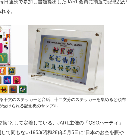
毎日連続で参加し書類提出したJARL会員に抽選で記念品が
われる。
れる干支のステッカーと台紙、十二支分のステッカーを集めると頒布
が受けられる記念楯のサンプル
換”として定着している、JARL主催の「QSOパーティ」
て間もない1953(昭和28)年5月5日に“日本のお空を賑や