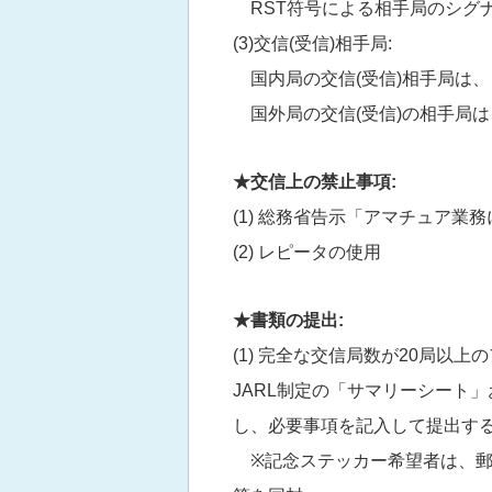
RST符号による相手局のシグ
(3)交信(受信)相手局:
国内局の交信(受信)相手局は
国外局の交信(受信)の相手局
★交信上の禁止事項:
(1) 総務省告示「アマチュア
(2) レピータの使用
★書類の提出:
(1) 完全な交信局数が20局以
JARL制定の「サマリーシート」
し、必要事項を記入して提出する
※記念ステッカー希望者は、郵