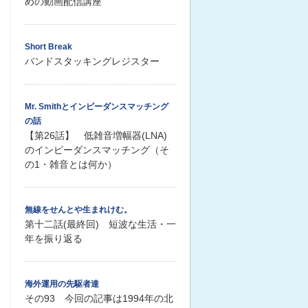
めの動画配信講座
Short Break
バンドスタッキングレジスター
Mr. Smithとインピーダンスマッチング
の話
【第26話】 低雑音増幅器(LNA)
のインピーダンスマッチング（そ
の1・雑音とは何か）
無線をせんとや生まれけむ。
第十二話(最終回) 短波な生活・一
年を振り返る
海外運用の先駆者達
その93 今回の記事は1994年の北