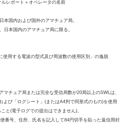
ナルレポート＋オペレータの名前
、日本国内および国外のアマチュア局。
は、日本国内のアマチュア局に限る。
業務に使用する電波の型式及び周波数の使用区別」の逸脱
上のアマチュア局または完全な受信局数が20局以上のSWLは、
および「ログシート」(またはA4判で同形式のもの)を使用
こと(電子ログでの提出はできません)。
便番号、住所、氏名を記入して84円切手を貼った返信用封