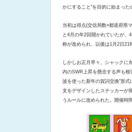
かにすること”を目的に始まった
当初は得点(交信局数×都道府県マル
と4月の年2回開かれていたが、4月
称が改められ、以後は1月2日21
しかしお正月早々、シャックに丸
内のSWR上昇を懸念する声も根強く
波を使った新年の賀詞交換”形式
支をデザインしたステッカーが
うルールに改められた。開催時間