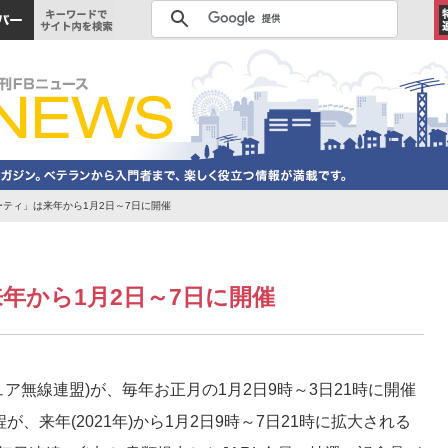
ーティ」は来年から1月2日～7日に開催
年から1月2日～7日に開催
ュア無線連盟)が、毎年お正月の1月2日9時～3日21時に開催
、来年(2021年)から1月2日9時～7日21時に拡大される