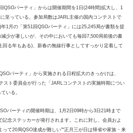
43回QSOパーティ」からは開催期間を1日(24時間)拡大し、1
在に至っている。参加局数はJARL主催の国内コンテストで
)年1月の「第51回QSOパーティ」には25,245局が書類を提
減少が著しいが、その中においても毎回7,500局前後の書
上回る年もある)、新春の無線行事としてすっかり定着して
44回QSOパーティ」から実施される日程拡大のきっかけは、
Lコンテスト委員会が行った「JARLコンテストの実施時期につい
っている。
Oパーティの開催時期は、1月2日09時から3日21時まで
とで記念ステッカーが発行されます。これに対し、会員およ
って20局QSO達成が難しい”“正月三が日は帰省や家族・来