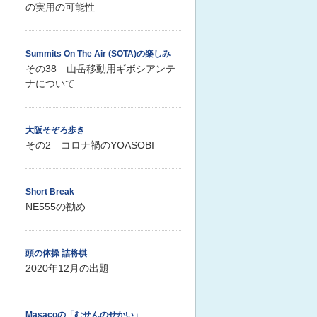
の実用の可能性
Summits On The Air (SOTA)の楽しみ
その38 山岳移動用ギボシアンテ
ナについて
大阪そぞろ歩き
その2 コロナ禍のYOASOBI
Short Break
NE555の勧め
頭の体操 詰将棋
2020年12月の出題
Masacoの「むせんのせかい」