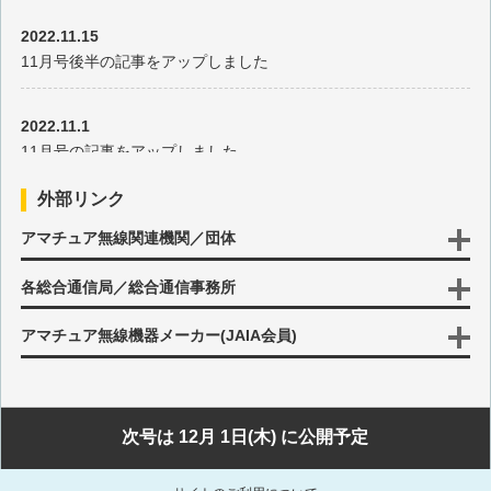
2022.11.15
ON AIRランプの製作
11月号後半の記事をアップしました
簡易風速計の試作
2022.11.1
11月号の記事をアップしました
古本市で見つけた明治9年発行の「物理階梯」
外部リンク
2022.10.17
録音再生機能付き「いつもありがとう」サウンドマシンの製作
アマチュア無線関連機関／団体
10月号後半の記事をアップしました
10MHz基準信号発生器の考察と製作 その2
各総合通信局／総合通信事務所
2022.10.3
10月号の記事をアップしました
アマチュア無線機器メーカー(JAIA会員)
10MHz基準信号発生器の考察と製作 その1
2022.9.15
TA7642を使ったストレートAMラジオの製作
9月号後半の記事をアップしました
次号は 12月 1日(木) に公開予定
FB NEWS的クリスマスイルミネーションの製作
2022.9.1