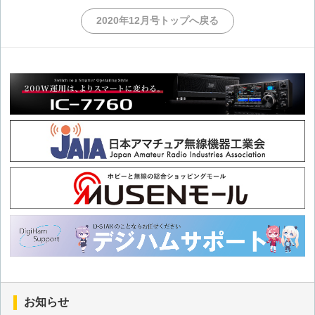
円板に描いた虹色、高速回転させると何色に見える?
2020年12月号トップへ戻る
JARLから届いた「銀色バッジ」
オペアンプ実験用正負両電源の製作
QRP用高周波電圧電流計の製作と考察
あのミニチュア電鍵を実際に使えるようにした改造記
ホワイトノイズジェネレータの製作
QRP用アンテナチューナの製作
ダイヤモンドアンテナ RHM12を自転車に取付けてもマッチン
グはとれるか
お知らせ