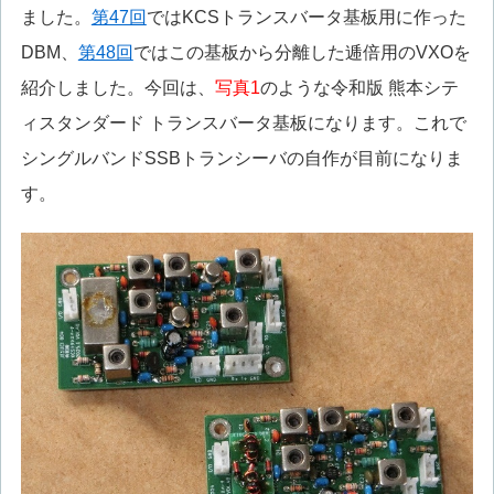
ました。
第47回
ではKCSトランスバータ基板用に作った
DBM、
第48回
ではこの基板から分離した逓倍用のVXOを
紹介しました。今回は、
写真1
のような令和版 熊本シテ
ィスタンダード トランスバータ基板になります。これで
シングルバンドSSBトランシーバの自作が目前になりま
す。