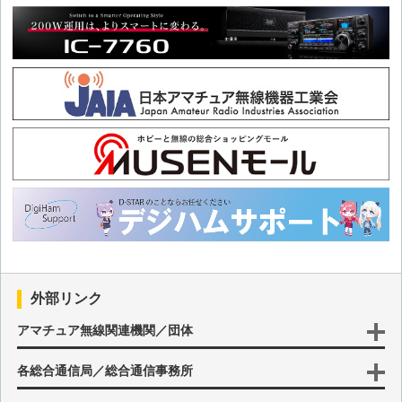
第46回 令和版 熊本シティスタンダードSSBジェネレータ
第45回 クリスタルフィルタチェッカ その2
第44回 クリスタルフィルタチェッカ その1
第43回 基板で作るクリスタルフィルタ
第42回 基板で作るアッテネータ その2
第41回 疑似音声用アンプ＆スピーカ
外部リンク
第40回 50MHz用ミニリニア(その1 2SC1970)
アマチュア無線関連機関／団体
各総合通信局／総合通信事務所
第39回 基板で作るアッテネータ その1