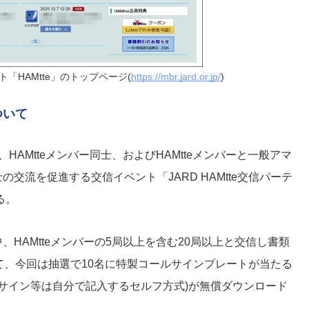
ト「HAMtte」のトップページ(
https://mbr.jard.or.jp/
)
ついて
)、HAMtteメンバー同士、およびHAMtteメンバーと一般アマ
交流を促進する交信イベント「JARD HAMtte交信パーテ
る。
HAMtteメンバーの5局以上を含む20局以上と交信し書類
て、今回は抽選で10名に特製コールサインプレートが当たる
ールサイン等は自分で記入するセルフ方式)が無償ダウンロード