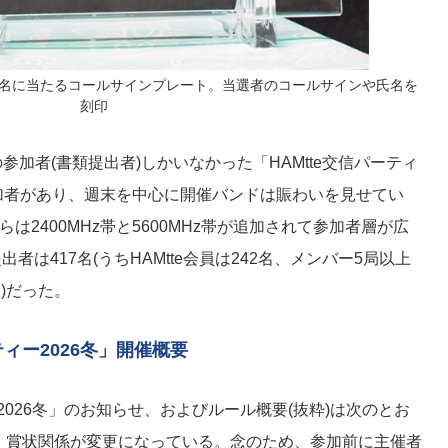
0名に当たるコールサインプレート。当選者のコールサインや氏名を
刻印
の参加者(書類提出者)しかいなかった「HAMtte交信パーティ
加者があり、週末を中心に開催バンドは賑わいを見せてい
催からは2400MHz帯と5600MHz帯が追加されて参加者層が広
出者は417名(うちHAMtte会員は242名、メンバー5局以上
名)だった。
ーティー2026冬」開催概要
ティー2026冬」のお知らせ、およびルール概要(抜粋)は次のとお
・賞状関係が変更になっている。念のため、参加前に主催者