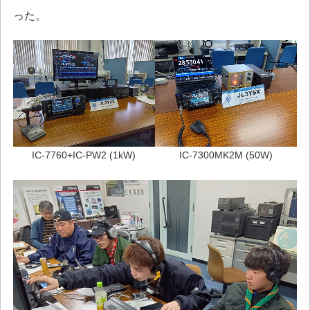
った。
IC-7760+IC-PW2 (1kW)
IC-7300MK2M (50W)