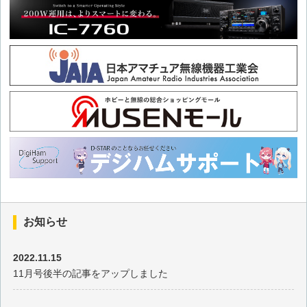
2026年2月の出題
2026年1月の出題
2025年12月の出題
2025年11月の出題
2025年10月の出題
2025年9月の出題
お知らせ
2025年8月の出題
2022.11.15
11月号後半の記事をアップしました
2025年7月の出題