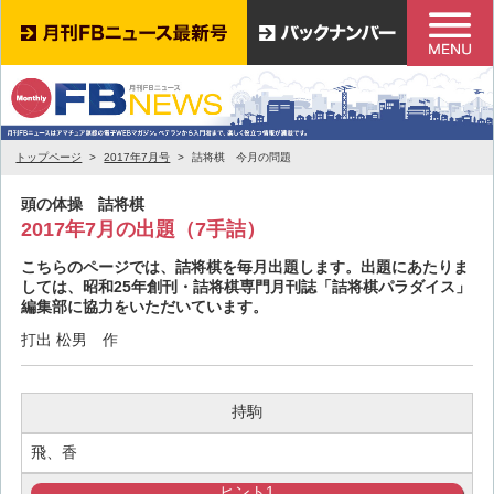
トップページ
2017年7月号
詰将棋 今月の問題
頭の体操 詰将棋
2017年7月の出題（7手詰）
こちらのページでは、詰将棋を毎月出題します。出題にあたりま
しては、昭和25年創刊・詰将棋専門月刊誌「詰将棋パラダイス」
編集部に協力をいただいています。
打出 松男 作
持駒
飛、香
ヒント1