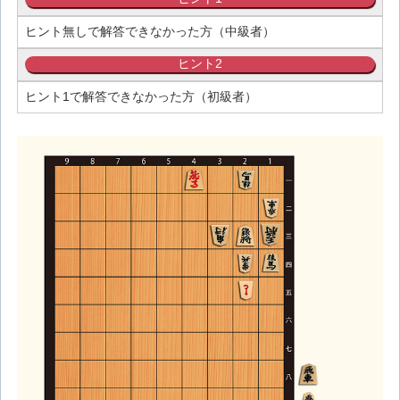
ヒント無しで解答できなかった方（中級者）
ヒント2
ヒント1で解答できなかった方（初級者）