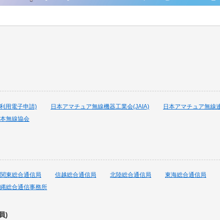
波利用電子申請)
日本アマチュア無線機器工業会(JAIA)
日本アマチュア無線連盟
本無線協会
関東総合通信局
信越総合通信局
北陸総合通信局
東海総合通信局
縄総合通信事務所
員)