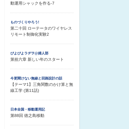
動運用シャックを作る-7
ものづくりやろう!
第二十回 ローテータのワイヤレス
リモート制御化実験2
ぴよぴよラヂヲ@婦人部
第拾六章 新しい年のスタート
今更聞けない無線と回路設計の話
【テーマ1】三角関数のかけ算と無
線工学 (第11話)
日本全国・移動運用記
第88回 徳之島移動