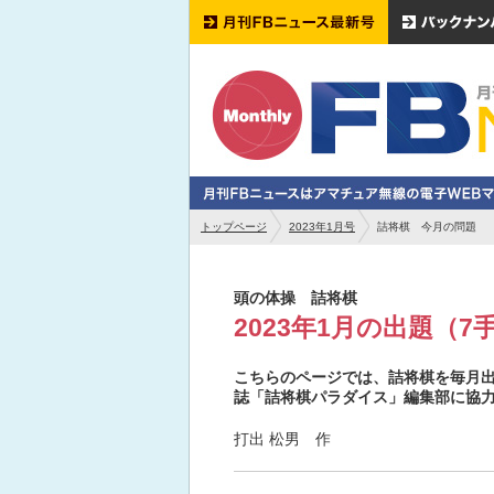
トップページ
2023年1月号
詰将棋 今月の問題
頭の体操 詰将棋
2023年1月の出題（7
こちらのページでは、詰将棋を毎月出
誌「詰将棋パラダイス」編集部に協
打出 松男 作