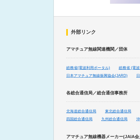
2023年10月の出題
2023年9月の出題
外部リンク
2023年8月の出題
アマチュア無線関連機関／団体
2023年7月の出題
総務省(電波利用ポータル)
総務省 (電
日本アマチュア無線振興協会(JARD)
日
2023年6月の出題
各総合通信局／総合通信事務所
2023年5月の出題
北海道総合通信局
東北総合通信局
2023年4月の出題
四国総合通信局
九州総合通信局
沖
2023年3月の出題
アマチュア無線機器メーカー(JAIA会