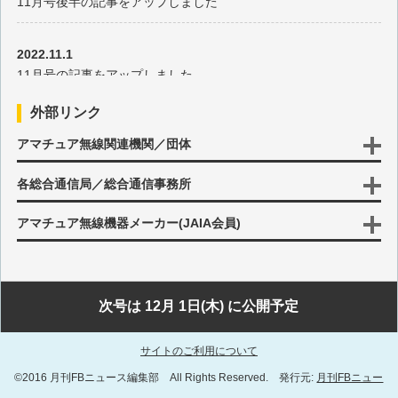
11月号後半の記事をアップしました
2025年7月の出題
2022.11.1
2025年6月の出題
11月号の記事をアップしました
2025年5月の出題
外部リンク
2022.10.17
アマチュア無線関連機関／団体
10月号後半の記事をアップしました
2025年4月の出題
各総合通信局／総合通信事務所
2022.10.3
2025年3月の出題
10月号の記事をアップしました
アマチュア無線機器メーカー(JAIA会員)
2025年2月の出題
2022.9.15
9月号後半の記事をアップしました
2025年1月の出題
次号は 12月 1日(木) に公開予定
2022.9.1
2024年12月の出題
サイトのご利用について
9月号の記事をアップしました
©2016 月刊FBニュース編集部 All Rights Reserved. 発行元:
月刊FBニュー