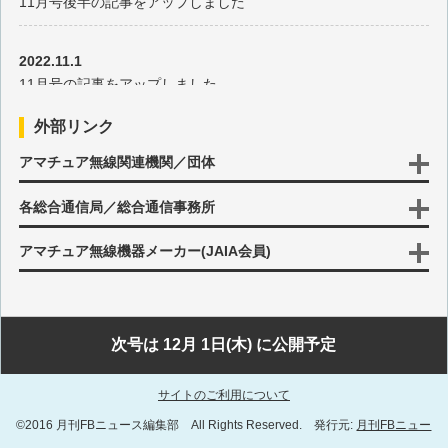
11月号後半の記事をアップしました
2025年7月の出題
2022.11.1
2025年6月の出題
11月号の記事をアップしました
2025年5月の出題
外部リンク
2022.10.17
アマチュア無線関連機関／団体
10月号後半の記事をアップしました
2025年4月の出題
各総合通信局／総合通信事務所
2022.10.3
2025年3月の出題
10月号の記事をアップしました
アマチュア無線機器メーカー(JAIA会員)
2025年2月の出題
2022.9.15
9月号後半の記事をアップしました
2025年1月の出題
次号は 12月 1日(木) に公開予定
2022.9.1
2024年12月の出題
サイトのご利用について
9月号の記事をアップしました
©2016 月刊FBニュース編集部 All Rights Reserved. 発行元:
月刊FBニュー