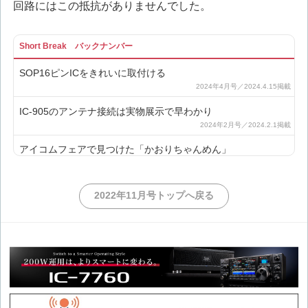
回路にはこの抵抗がありませんでした。
Short Break バックナンバー
SOP16ピンICをきれいに取付ける
IC-905のアンテナ接続は実物展示で早わかり
アイコムフェアで見つけた「かおりちゃんめん」
円板に描いた虹色、高速回転させると何色に見える?
2022年11月号トップへ戻る
JARLから届いた「銀色バッジ」
オペアンプ実験用正負両電源の製作
QRP用高周波電圧電流計の製作と考察