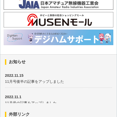
あのミニチュア電鍵を実際に使えるようにした改造記
ホワイトノイズジェネレータの製作
QRP用アンテナチューナの製作
ダイヤモンドアンテナ RHM12を自転車に取付けてもマッチン
グはとれるか
お知らせ
2022.11.15
ON AIRランプの製作
11月号後半の記事をアップしました
簡易風速計の試作
2022.11.1
11月号の記事をアップしました
古本市で見つけた明治9年発行の「物理階梯」
外部リンク