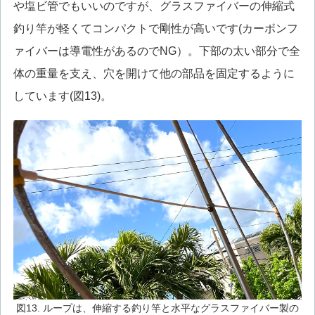
や塩ビ管でもいいのですが、グラスファイバーの伸縮式
釣り竿が軽くてコンパクトで剛性が高いです(カーボンフ
ァイバーは導電性があるのでNG）。下部の太い部分で全
体の重量を支え、穴を開けて他の部品を固定するように
しています(図13)。
図13. ループは、伸縮する釣り竿と水平なグラスファイバー製の