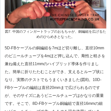
図7. 中国のフィンガートラップのおもちゃが、銅編組を広げるた
めのひらめきとなった。
5D-FBケーブルの銅編組を7mほど切り離し、直径10mm
のビニールチューブを4mほど押し込んで、剛性と軽さを
兼ね備えた直径11mmのハイブリッド導体を作りまし
た。簡単に折りたたむことができ、支えるとループ状に
なり、実際のテストでもうまくいきました(図8)。10D-
FBケーブルの編組は直径20mmまで広げられるのです
が、そのサイズにあうビニールチューブはかなりの重量
です。そこで、8D-FBケーブル銅編組で直径16mmの細