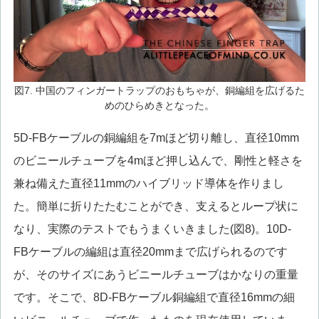
図7. 中国のフィンガートラップのおもちゃが、銅編組を広げるた
めのひらめきとなった。
5D-FBケーブルの銅編組を7mほど切り離し、直径10mm
のビニールチューブを4mほど押し込んで、剛性と軽さを
兼ね備えた直径11mmのハイブリッド導体を作りまし
た。簡単に折りたたむことができ、支えるとループ状に
なり、実際のテストでもうまくいきました(図8)。10D-
FBケーブルの編組は直径20mmまで広げられるのです
が、そのサイズにあうビニールチューブはかなりの重量
です。そこで、8D-FBケーブル銅編組で直径16mmの細