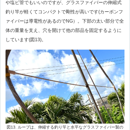
や塩ビ管でもいいのですが、グラスファイバーの伸縮式
釣り竿が軽くてコンパクトで剛性が高いです(カーボンフ
ァイバーは導電性があるのでNG）。下部の太い部分で全
体の重量を支え、穴を開けて他の部品を固定するように
しています(図13)。
図13. ループは、伸縮する釣り竿と水平なグラスファイバー製の