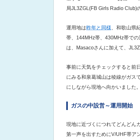
局JL3ZGL(FB Girls Radio 
運用地は
昨年と同様
、和歌山県紀
帯、144MHz帯、430MHz
は、Masacoさんに加えて、J
事前に天気をチェックすると前
にみる和泉葛城山は稜線がガスで
にしながら現地へ向かいました
ガスの中設営～運用開始
現地に近づくにつれてどんどん
第一声を出すためにV/UHF帯