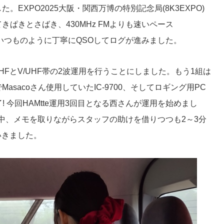
EXPO2025大阪・関西万博の特別記念局(8K3EXPO)
ぱきとさばき、430MHz FMよりも速いペース
などはいつものように丁寧にQSOしてログが進みました。
FとV/UHF帯の2波運用を行うことにしました。もう1組は
sacoさん使用していたIC-9700、そしてロギング用PC
! 今回HAMtte運用3回目となる西さんが運用を始めまし
中、メモを取りながらスタッフの助けを借りつつも2～3分
いきました。