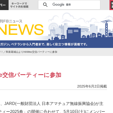
ンジ！／和泉葛城山よりHAMtte交信パーティーに参加
te交信パーティーに参加
2025年6月2日掲載
は、JARD(一般財団法人 日本アマチュア無線振興協会)が主
ーティー2025春」の開催に合わせて、5月10日(土)にメンバー