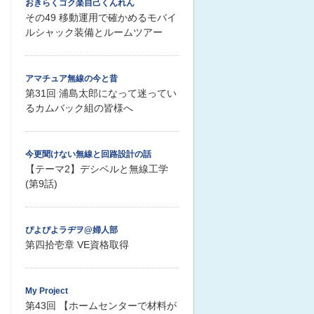
おきらくゴク楽自己くんれん
その49 移動運用で確かめるモバイ
ルシャック装備とルームツアー
アマチュア無線の今と昔
第31回 浦島太郎になって迷ってい
るカムバック組の皆様へ
今更聞けない無線と回路設計の話
【テーマ2】デシベルと無線工学
(第9話)
ぴよぴよラヂヲ@婦人部
第四拾壱章 VE資格取得
My Project
第43回 【ホームセンターで材料が