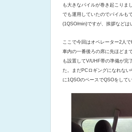
も大きなパイルが巻き起こりました。
でも運用していたのでパイルもてき
(1QSO/min)ですが、挨拶
ここで今回はオペレーター2人でH
車内の一番後ろの席に先ほどまでMa
も設置してV/UHF帯の準備が完了
た。まだPCロギングになれない
に1QSOのペースでQSOをして