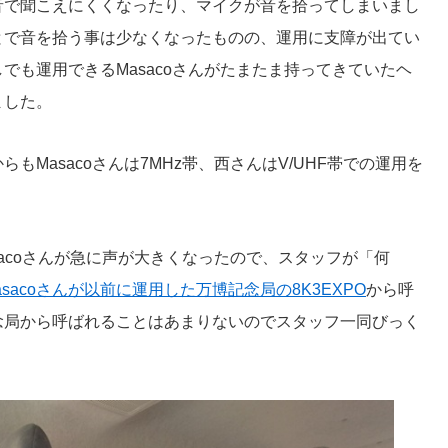
音で聞こえにくくなったり、マイクが音を拾ってしまいまし
とで音を拾う事は少なくなったものの、運用に支障が出てい
でも運用できるMasacoさんがたまたま持ってきていたヘ
ました。
もMasacoさんは7MHz帯、西さんはV/UHF帯での運用を
sacoさんが急に声が大きくなったので、スタッフが「何
asacoさんが以前に運用した万博記念局の8K3EXPO
から呼
念局から呼ばれることはあまりないのでスタッフ一同びっく