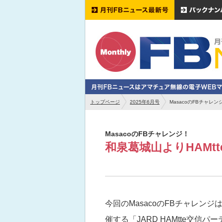
トップページ
2025年6月号
MasacoのFBチャレ
MasacoのFBチャレンジ！
和泉葛城山よりHAMt
今回のMasacoのFBチャレンジ
催する「JARD HAMtte交信パ