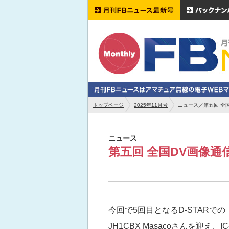
トップページ
2025年11月号
ニュース／第五回 全
ニュース
第五回 全国DV画像
今回で5回目となるD-STAR
JH1CBX Masacoさんを迎え