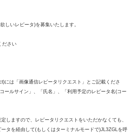
て欲しいレピータ)を募集いたします。
てください
ject)には「画像通信レピータリクエスト」とご記載くださ
コールサイン」、「氏名」、「利用予定のレピータ名(コー
設定しますので、レピータリクエストをいただかなくても、
タを経由して(もしくはターミナルモードで)JL3ZGLを呼