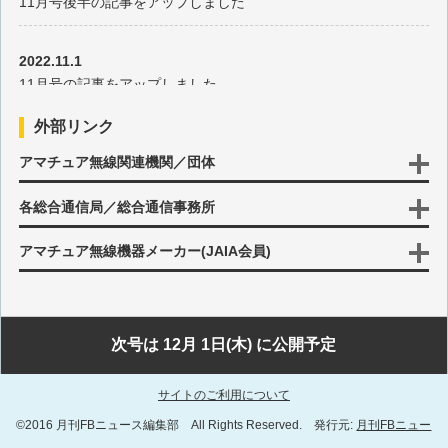
11月号後半の記事をアップしました
2025年7月の出題
2022.11.1
2025年6月の出題
11月号の記事をアップしました
2025年5月の出題
外部リンク
2022.10.17
アマチュア無線関連機関／団体
10月号後半の記事をアップしました
2025年4月の出題
各総合通信局／総合通信事務所
2022.10.3
2025年3月の出題
10月号の記事をアップしました
アマチュア無線機器メーカー(JAIA会員)
2025年2月の出題
2022.9.15
9月号後半の記事をアップしました
2025年1月の出題
次号は 12月 1日(木) に公開予定
2022.9.1
2024年12月の出題
サイトのご利用について
9月号の記事をアップしました
©2016 月刊FBニュース編集部 All Rights Reserved. 発行元:
月刊FBニュー