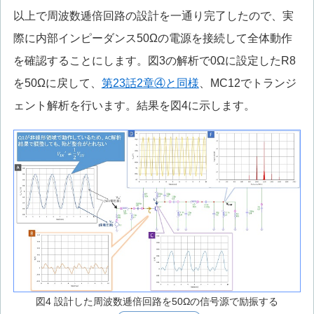
以上で周波数逓倍回路の設計を一通り完了したので、実
際に内部インピーダンス50Ωの電源を接続して全体動作
を確認することにします。図3の解析で0Ωに設定したR8
を50Ωに戻して、
第23話2章④と同様
、MC12でトランジ
ェント解析を行います。結果を図4に示します。
図4 設計した周波数逓倍回路を50Ωの信号源で励振する