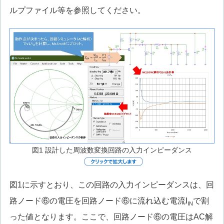
ルプファイル等を参照してください。
図1 設計した周波数変換回路の入力インピーダンス
図1に示すとおり、この回路の入力インピーダンスは、回
路ノード⑥の電圧を回路ノード⑥に流れ込む電流I
で割
IN
った値となります。ここで、回路ノード⑥の電圧はAC解