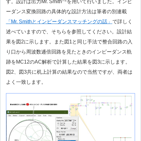
す。設計は出力Mr. Smith
を用いて行いました。インピ
ーダンス変換回路の具体的な設計方法は筆者の別連載
「Mr. Smithとインピーダンスマッチングの話」
で詳しく
述べていますので、そちらを参照してください。設計結
果を図2に示します。また図1と同じ手法で整合回路の入
り口から周波数逓倍回路を見たときのインピーダンス軌
跡をMC12のAC解析で計算した結果を図3に示します。
図2、図3共に机上計算の結果なので当然ですが、両者は
よく一致します。