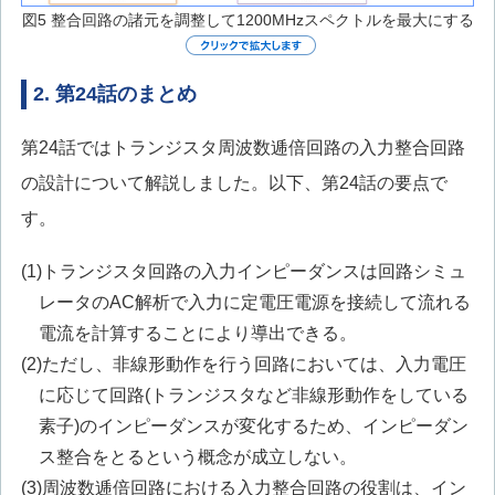
図5 整合回路の諸元を調整して1200MHzスペクトルを最大にする
2. 第24話のまとめ
第24話ではトランジスタ周波数逓倍回路の入力整合回路
の設計について解説しました。以下、第24話の要点で
す。
(1)トランジスタ回路の入力インピーダンスは回路シミュ
レータのAC解析で入力に定電圧電源を接続して流れる
電流を計算することにより導出できる。
(2)ただし、非線形動作を行う回路においては、入力電圧
に応じて回路(トランジスタなど非線形動作をしている
素子)のインピーダンスが変化するため、インピーダン
ス整合をとるという概念が成立しない。
(3)周波数逓倍回路における入力整合回路の役割は、イン