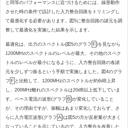
と同等のパフォーマンスに近づけるためには、線形動作
させた時の条件で設計した入力整合回路をトリミングし
て最適化する必要があります。図5に整合回路の諸元を調
整して最適化を実施した結果を示します。
最適化は、出力のスペクトル(図5のグラフ
F
)を見ながら
1200MHzのスペクトルのレベルが最大、その他のスペク
トルのレベルが最小になるように、入力整合回路の各諸
元を少しずつ振るという手順で実施しました。図4のグラ
フ
F
と比較して、1200MHzのスペクトルが約6dB上昇
し、200MHz離れのスペクトルは20dB以上低下していま
す。ベース電流の波形(グラフ
B
)が変化していること
が、その理由ですが、振幅はあまり変化しておらず、さ
らに入力電圧波形(グラフ
A
)は図5の方が反射量が大きく
なっていることを示しているので、入力整合を改善した