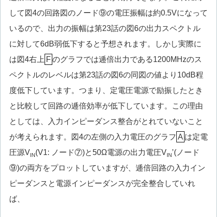
して図4の回路図のノード⑨の電圧振幅は約0.5Vになって
いるので、出力の振幅は第23話の図6の出力スペクトル
に対して6dB弱低下すると予想されます。しかし実際に
は図4右上
F
のグラフでは逓倍出力である1200MHzのス
ペクトルのレベルは第23話の図6の同図の値より10dB程
度低下しています。つまり、定電圧電源で励振したとき
と比較して回路の逓倍効率が低下しています。この理由
としては、入力インピーダンス整合がとれていないこと
が考えられます。図4の左側の入力電圧のグラフ
A
は定電
圧源V
(V1: ノード⑦)と50Ω電源の出力電圧V
’(ノード
IN
IN
⑨)の両方をプロットしていますが、逓倍回路の入力イン
ピーダンスと電源インピーダンスが完全整合していれ
ば、