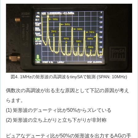
図4. 1MHzの矩形波の高調波をtinySAで観測 (SPAN: 10MHz)
偶数次の高調波が出る主な原因として下記の原因が考え
らます。
(1) 矩形波のデューティ比が50%からズレている
(2) 矩形波の立ち上がりと立ち下がりが非対称
ピュアなデューティ比が50%の矩形波を出力するAGの手