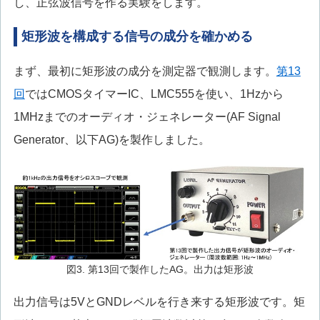
し、正弦波信号を作る実験をします。
矩形波を構成する信号の成分を確かめる
まず、最初に矩形波の成分を測定器で観測します。
第13
回
ではCMOSタイマーIC、LMC555を使い、1Hzから
1MHzまでのオーディオ・ジェネレーター(AF Signal
Generator、以下AG)を製作しました。
図3. 第13回で製作したAG。出力は矩形波
出力信号は5VとGNDレベルを行き来する矩形波です。矩