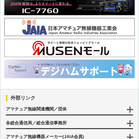
第14回 矩形波から正弦波を作る実験(前編)
第13回 LMC555を使った周波数切り替え式オーディオ・ジェネ
レーターの製作
第12回 レーザー光線を用いた光通信実験(改良編)
第11回 三端子レギュレーターを使った1.2～15V/3A定電圧電源
の製作
第10回 アクティブBPFのアマチュア無線への応用 (その2)
外部リンク
第9回 アクティブBPFのアマチュア無線への応用 (その1)
アマチュア無線関連機関／団体
第8回 ウイーンブリッジ発振回路を使った雨検知器
各総合通信局／総合通信事務所
アマチュア無線機器メーカー(JAIA会員)