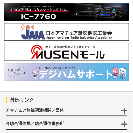
第46回 令和版 熊本シティスタンダードSSBジェネレータ
第45回 クリスタルフィルタチェッカ その2
第44回 クリスタルフィルタチェッカ その1
第43回 基板で作るクリスタルフィルタ
第42回 基板で作るアッテネータ その2
第41回 疑似音声用アンプ＆スピーカ
外部リンク
第40回 50MHz用ミニリニア(その1 2SC1970)
アマチュア無線関連機関／団体
各総合通信局／総合通信事務所
第39回 基板で作るアッテネータ その1