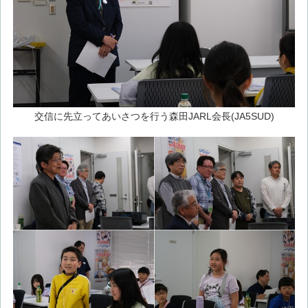
交信に先立ってあいさつを行う森田JARL会長(JA5SUD)