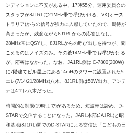
ンディションに不安がある中、17時55分、運用委員会の
スタッフが8J1RLに21MHz帯で呼びかける。VK(オース
トラリア)からの信号が強力に入感していたので、期待が
高まったが、残念ながら8J1RLからの応答はなし。
28MHz帯にQSYし、8J1RLからの呼び出しを待つが、聞
こえるのはノイズのみ。その後14MHz帯でも呼びかける
が、応答はなかった。なお、JA1RL側はIC-7800(200W)
に7階建てビル屋上にある14mHのタワーに設置された5
エレ(7/14/21/28MHz)八木、8J1RL側は50W出力、アンテ
ナは4エレ八木だった。
時間的な制限(19時まで)があるため、短波帯は諦め、D-
STARで交信することになった。JARL本部(JA1RL)と昭
和基地(8J1RL)間でのD-STARによる交信は「こどもの日