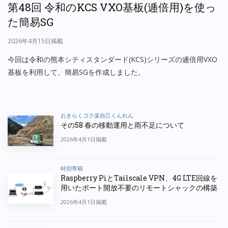
第48回 令和のKCS VXO基板(逓倍用)を使っ
た簡易SG
2026年4月15日掲載
今回は令和の熊本シティスタンダード(KCS)シリーズの逓倍用VXO
基板を利用して、簡易SGを作成しました。
おきらくゴク楽自己くんれん
その58 春の移動運用と雨不足について
2026年4月1日掲載
特別寄稿
Raspberry PiとTailscale VPN、4G LTE回線を
用いたポート開放不要のリモートシャックの構築
2026年4月1日掲載