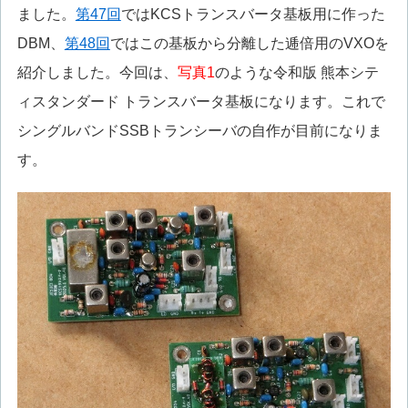
ました。
第47回
ではKCSトランスバータ基板用に作った
DBM、
第48回
ではこの基板から分離した逓倍用のVXOを
紹介しました。今回は、
写真1
のような令和版 熊本シテ
ィスタンダード トランスバータ基板になります。これで
シングルバンドSSBトランシーバの自作が目前になりま
す。