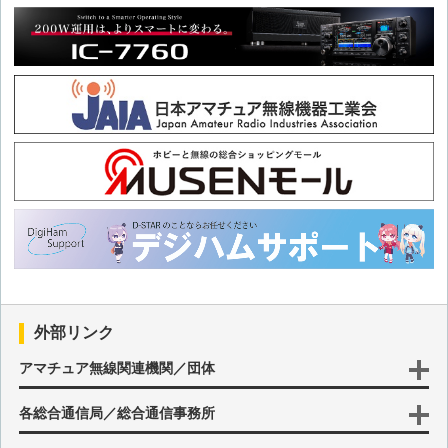
第46回 令和版 熊本シティスタンダードSSBジェネレータ
第45回 クリスタルフィルタチェッカ その2
第44回 クリスタルフィルタチェッカ その1
第43回 基板で作るクリスタルフィルタ
第42回 基板で作るアッテネータ その2
第41回 疑似音声用アンプ＆スピーカ
外部リンク
第40回 50MHz用ミニリニア(その1 2SC1970)
アマチュア無線関連機関／団体
各総合通信局／総合通信事務所
第39回 基板で作るアッテネータ その1