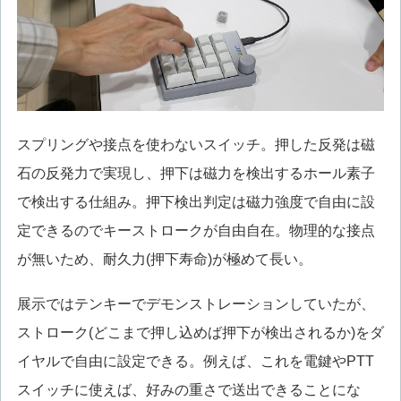
スプリングや接点を使わないスイッチ。押した反発は磁
石の反発力で実現し、押下は磁力を検出するホール素子
で検出する仕組み。押下検出判定は磁力強度で自由に設
定できるのでキーストロークが自由自在。物理的な接点
が無いため、耐久力(押下寿命)が極めて長い。
展示ではテンキーでデモンストレーションしていたが、
ストローク(どこまで押し込めば押下が検出されるか)をダ
イヤルで自由に設定できる。例えば、これを電鍵やPTT
スイッチに使えば、好みの重さで送出できることにな