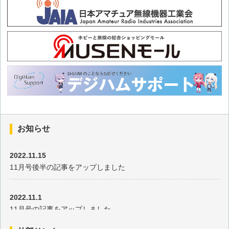
JI1UPL 平井玲緒さん
JA3JLB 中楠實さん
JQ1BVI 平野岳さん
JO3TND 足立太郎さん
JA6GXP 浅井渉さん
お知らせ
JR6IKD 中嶋邦浩さん
2022.11.15
11月号後半の記事をアップしました
JH9FEH 高村浩之さん
2022.11.1
JK1DRV・JS2JZH 吉田侑大さん
11月号の記事をアップしました
JH4UHW 井上稔彦さん