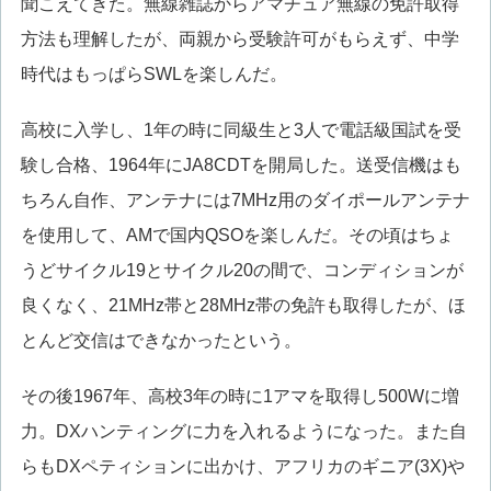
聞こえてきた。無線雑誌からアマチュア無線の免許取得
方法も理解したが、両親から受験許可がもらえず、中学
時代はもっぱらSWLを楽しんだ。
高校に入学し、1年の時に同級生と3人で電話級国試を受
験し合格、1964年にJA8CDTを開局した。送受信機はも
ちろん自作、アンテナには7MHz用のダイポールアンテナ
を使用して、AMで国内QSOを楽しんだ。その頃はちょ
うどサイクル19とサイクル20の間で、コンディションが
良くなく、21MHz帯と28MHz帯の免許も取得したが、ほ
とんど交信はできなかったという。
その後1967年、高校3年の時に1アマを取得し500Wに増
力。DXハンティングに力を入れるようになった。また自
らもDXペティションに出かけ、アフリカのギニア(3X)や