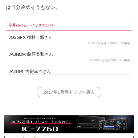
は当分冷めそうもない。
今月のハム バックナンバー
JG2GFX 種村一郎さん
JA3NDM 藤原美和さん
JA4DPL 吉房幸治さん
JA3XQO 竹中信雄さん
2017年1月号トップへ戻る
JH3OXM 鳥羽徹さん
JG2TSL 片桐秀夫さん