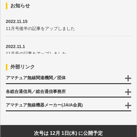
お知らせ
その94 SOTA日本支部設立10周年-3
2022.11.15
11月号後半の記事をアップしました
その93 SOTA日本支部設立10周年-2
2022.11.1
その92 SOTA日本支部設立10周年-1
11月号の記事をアップしました
その91 簡単SOTA運用地20
外部リンク
2022.10.17
アマチュア無線関連機関／団体
10月号後半の記事をアップしました
その90 簡単SOTA運用地19
各総合通信局／総合通信事務所
2022.10.3
その89 簡単SOTA運用地18
10月号の記事をアップしました
アマチュア無線機器メーカー(JAIA会員)
その88 簡単SOTA運用地17
2022.9.15
9月号後半の記事をアップしました
その87 簡単SOTA運用地16
次号は 12月 1日(木) に公開予定